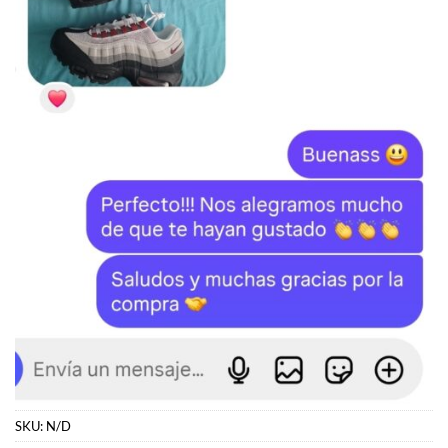
SKU:
N/D
Categorías:
JORDAN
,
Jordan 1
Etiquetas:
Jordan
,
Jordan 1