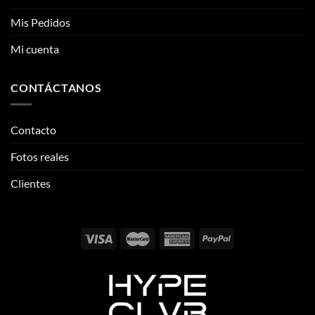
CONTÁCTANOS
Contacto
Fotos reales
Clientes
Email:
info@thehypeclvb.com
Instagram:
@thehypeclvb
TikTok:
@thehypeclvb