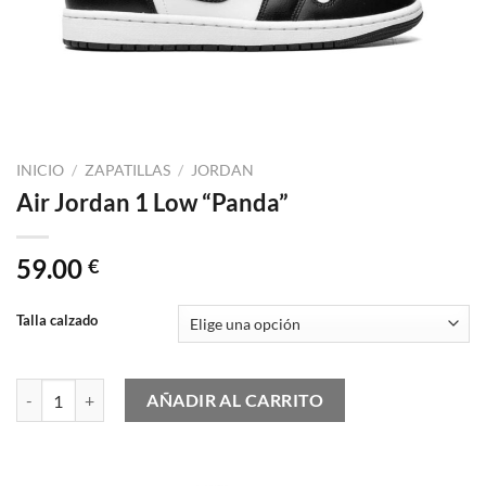
INICIO
/
ZAPATILLAS
/
JORDAN
Air Jordan 1 Low “Panda”
59.00
€
Talla calzado
Air Jordan 1 Low "Panda" cantidad
AÑADIR AL CARRITO