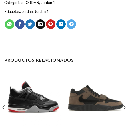
PRODUCTOS RELACIONADOS
JORDAN
JORDAN
Air Jordan 4 “Bred
Jordan Jumpman Jack
Reimagined”
“Travis Scott”
64.00
€
64.00
€
SELECCIONAR OPCIONES
SELECCIONAR OPCIONES