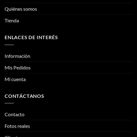
se
pueden
pueden
Quiénes somos
elegir
elegir
en
Tienda
en
la
la
página
página
de
ENLACES DE INTERÉS
de
producto
producto
Información
Mis Pedidos
Mi cuenta
CONTÁCTANOS
Contacto
Fotos reales