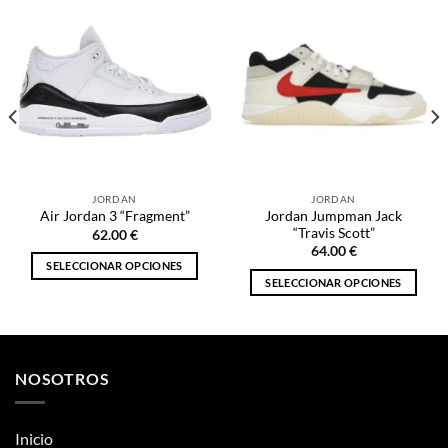
JORDAN
JORDAN
Jordan Jumpman Jack
Air Jordan 3 “Fragment”
“Travis Scott”
62.00
€
64.00
€
SELECCIONAR OPCIONES
SELECCIONAR OPCIONES
Este
Este
producto
producto
tiene
tiene
múltiples
múltiples
variantes.
NOSOTROS
variantes.
Las
Las
opciones
opciones
se
Inicio