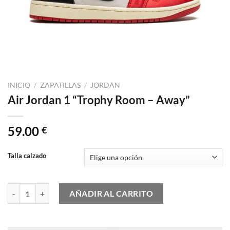
INICIO
/
ZAPATILLAS
/
JORDAN
Air Jordan 1 “Trophy Room – Away”
59.00
€
Talla calzado
Air Jordan 1 "Trophy Room - Away" cantidad
AÑADIR AL CARRITO