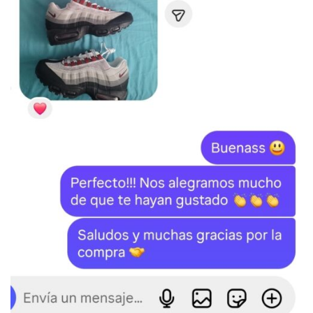
SKU:
N/D
Categorías:
JORDAN
,
Jordan 1
,
LO MÁS VENDIDO
Etiquetas:
Jordan
,
Jordan 1