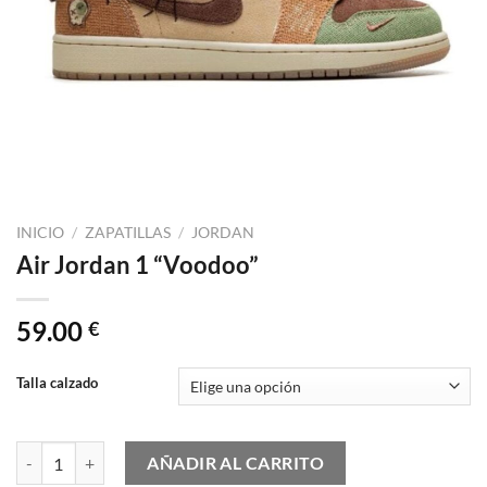
INICIO
/
ZAPATILLAS
/
JORDAN
Air Jordan 1 “Voodoo”
59.00
€
Talla calzado
Air Jordan 1 "Voodoo" cantidad
AÑADIR AL CARRITO