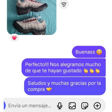
SKU:
N/D
Categorías:
JORDAN
,
Jordan 1
,
LO MÁS VENDIDO
Etiquetas:
Jordan
,
Jordan 1