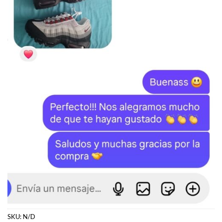
SKU:
N/D
Categorías:
JORDAN
,
Jordan 11
Etiquetas:
Jordan
,
Jordan 11