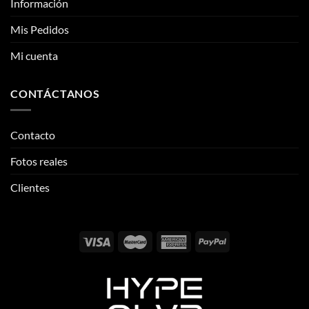
CONTÁCTANOS
Contacto
Fotos reales
Clientes
Email:
info@thehypeclvb.com
Instagram:
@thehypeclvb
TikTok:
@thehypeclvb