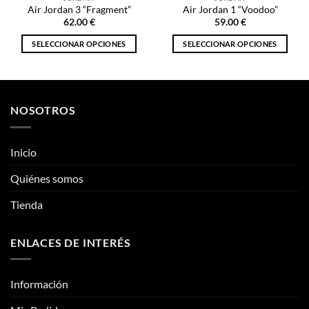
Air Jordan 3 “Fragment”
Air Jordan 1 “Voodoo”
62.00
€
59.00
€
SELECCIONAR OPCIONES
SELECCIONAR OPCIONES
Este
Este
producto
producto
tiene
tiene
múltiples
múltiples
NOSOTROS
variantes.
variantes.
Las
Las
opciones
opciones
Inicio
se
se
pueden
pueden
Quiénes somos
elegir
elegir
Tienda
en
en
la
la
página
página
ENLACES DE INTERÉS
de
de
producto
producto
Información