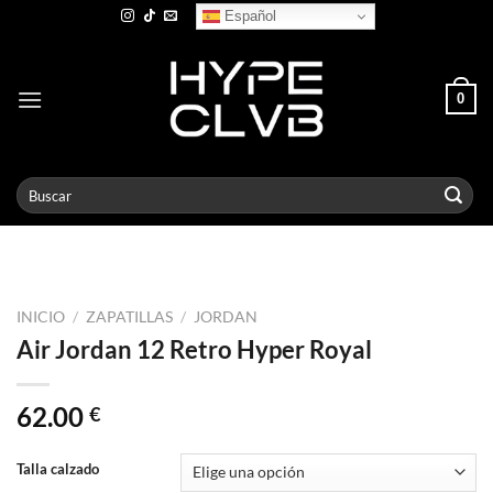
Skip
Español
to
content
0
Buscar
por:
INICIO
/
ZAPATILLAS
/
JORDAN
Air Jordan 12 Retro Hyper Royal
62.00
€
Talla calzado