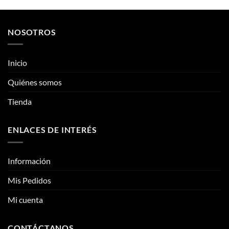
Inicio
se
pueden
pueden
Quiénes somos
elegir
elegir
en
Tienda
en
la
la
página
página
de
ENLACES DE INTERÉS
de
producto
producto
Información
Mis Pedidos
Mi cuenta
CONTÁCTANOS
Contacto
Fotos reales