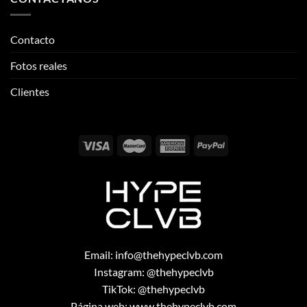
Clientes
Email:
info@thehypeclvb.com
Instagram:
@thehypeclvb
TikTok:
@thehypeclvb
Página web:
www.thehypeclvb.com
Copyright 2026 ©
THEHYPECLVB.COM