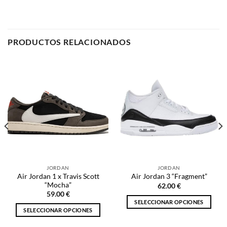
JORDAN
JORDAN
Air Jordan 1 x Travis Scott
Air Jordan 3 “Fragment”
“Mocha”
62.00
€
59.00
€
SELECCIONAR OPCIONES
SELECCIONAR OPCIONES
Este
Este
producto
producto
tiene
tiene
múltiples
múltiples
variantes.
NOSOTROS
variantes.
Las
Las
opciones
opciones
se