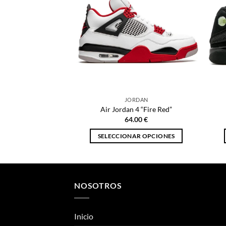
JORDAN
Air Jordan 4 “Fire Red”
64.00
€
SELECCIONAR OPCIONES
Este
producto
tiene
múltiples
NOSOTROS
variantes.
Las
Inicio
opciones