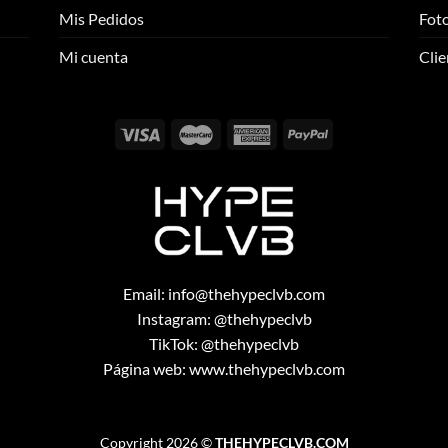
se
se
Mis Pedidos
Foto
pueden
pueden
elegir
elegir
Mi cuenta
Clie
en
en
la
la
página
página
de
de
producto
producto
Email:
info@thehypeclvb.com
Instagram:
@thehypeclvb
TikTok:
@thehypeclvb
Página web:
www.thehypeclvb.com
Copyright 2026 ©
THEHYPECLVB.COM