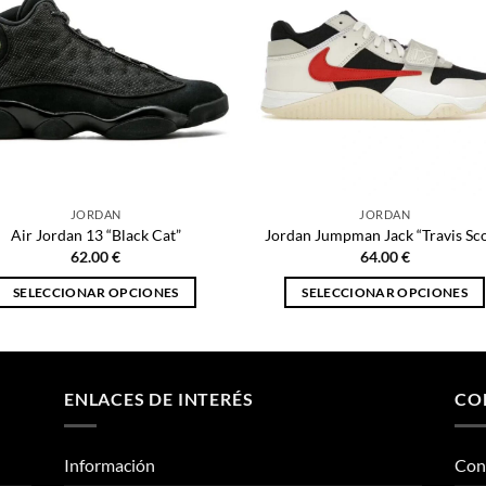
JORDAN
JORDAN
Air Jordan 13 “Black Cat”
Jordan Jumpman Jack “Travis Sco
62.00
€
64.00
€
SELECCIONAR OPCIONES
SELECCIONAR OPCIONES
Este
Este
producto
producto
tiene
tiene
múltiples
múltiples
ENLACES DE INTERÉS
CO
variantes.
variantes.
Las
Las
Información
Con
opciones
opciones