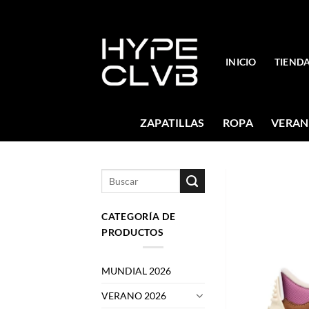
Skip
to
content
INICIO
TIEND
ZAPATILLAS
ROPA
VERAN
Buscar
por:
CATEGORÍA DE
PRODUCTOS
MUNDIAL 2026
VERANO 2026