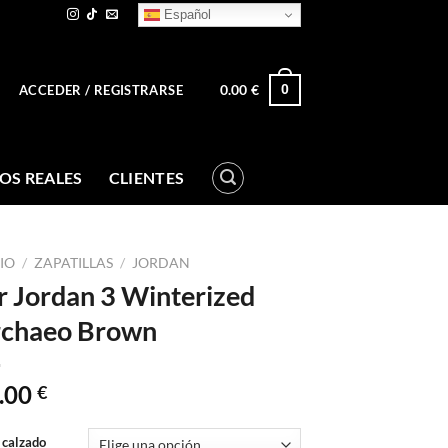
Español
0.00
€
0
ACCEDER / REGISTRARSE
OS REALES
CLIENTES
CIO
/
ZAPATILLAS
/
JORDAN
r Jordan 3 Winterized
chaeo Brown
.00
€
 calzado