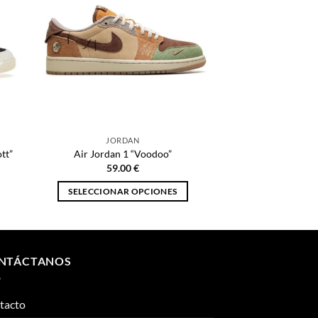
JORDAN
tt”
Air Jordan 1 “Voodoo”
59.00
€
SELECCIONAR OPCIONES
Este
producto
tiene
múltiples
NTÁCTANOS
variantes.
Las
tacto
opciones