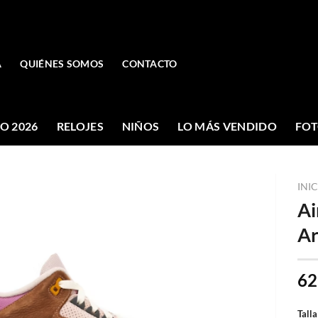
A
QUIÉNES SOMOS
CONTACTO
O 2026
RELOJES
NIÑOS
LO MÁS VENDIDO
FOT
INI
Ai
Ar
62
Talla