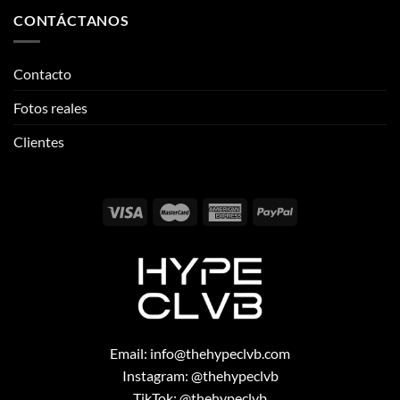
CONTÁCTANOS
Contacto
Fotos reales
Clientes
Email:
info@thehypeclvb.com
Instagram:
@thehypeclvb
TikTok:
@thehypeclvb