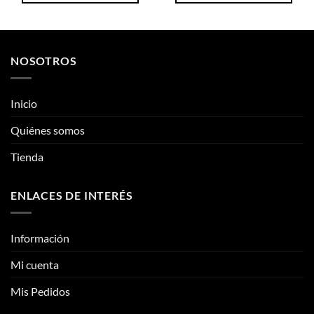
Este
Este
producto
producto
tiene
tiene
múltiples
múltiples
NOSOTROS
variantes.
variantes.
Las
Las
opciones
opciones
Inicio
se
se
pueden
pueden
Quiénes somos
elegir
elegir
Tienda
en
en
la
la
página
página
ENLACES DE INTERÉS
de
de
producto
producto
Información
Mi cuenta
Mis Pedidos