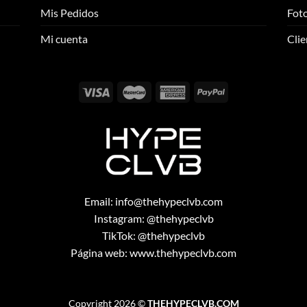
se
se
Mis Pedidos
Foto
pueden
pueden
elegir
elegir
Mi cuenta
Clie
en
en
la
la
página
página
de
de
producto
producto
Email:
info@thehypeclvb.com
Instagram:
@thehypeclvb
TikTok:
@thehypeclvb
Página web:
www.thehypeclvb.com
Copyright 2026 ©
THEHYPECLVB.COM