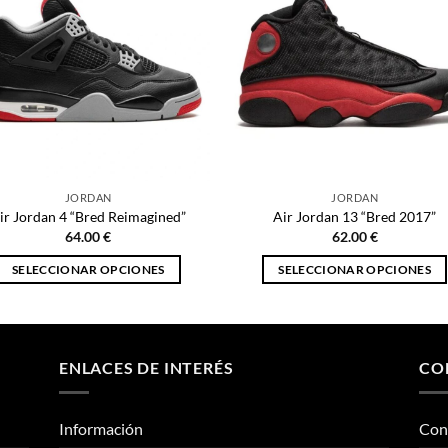
JORDAN
JORDAN
ir Jordan 4 “Bred Reimagined”
Air Jordan 13 “Bred 2017”
64.00
€
62.00
€
SELECCIONAR OPCIONES
SELECCIONAR OPCIONES
Este
Este
producto
producto
tiene
tiene
múltiples
múltiples
ENLACES DE INTERÉS
CO
variantes.
variantes.
Las
Las
Información
Con
opciones
opciones