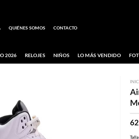
A
QUIÉNES SOMOS
CONTACTO
O 2026
RELOJES
NIÑOS
LO MÁS VENDIDO
FOT
INI
Ai
Me
62
Talla