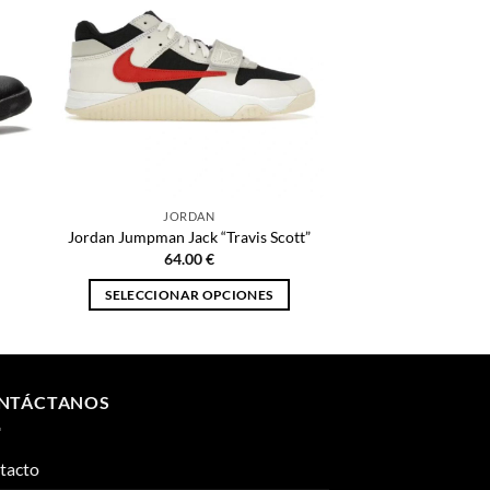
JORDAN
Jordan Jumpman Jack “Travis Scott”
64.00
€
SELECCIONAR OPCIONES
Este
producto
tiene
múltiples
NTÁCTANOS
variantes.
Las
tacto
opciones