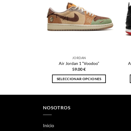
JORDAN
Air Jordan 1 “Voodoo”
A
59.00
€
SELECCIONAR OPCIONES
Este
producto
tiene
múltiples
NOSOTROS
variantes.
Las
Inicio
opciones