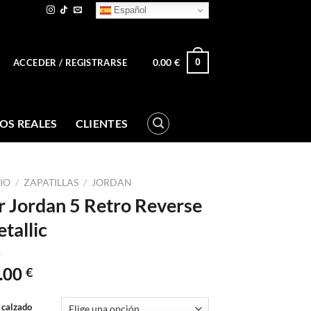
Español
0.00
€
0
ACCEDER / REGISTRARSE
OS REALES
CLIENTES
CIO
/
ZAPATILLAS
/
JORDAN
r Jordan 5 Retro Reverse
tallic
.00
€
 calzado