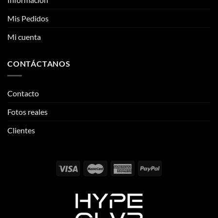
CONTÁCTANOS
Contacto
Fotos reales
Clientes
Email:
info@thehypeclvb.com
Instagram:
@thehypeclvb
TikTok:
@thehypeclvb