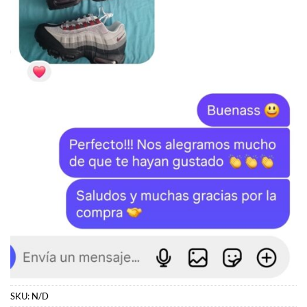
SKU:
N/D
Categorías:
JORDAN
,
Jordan 5
Etiquetas:
Jordan
,
Jordan 5