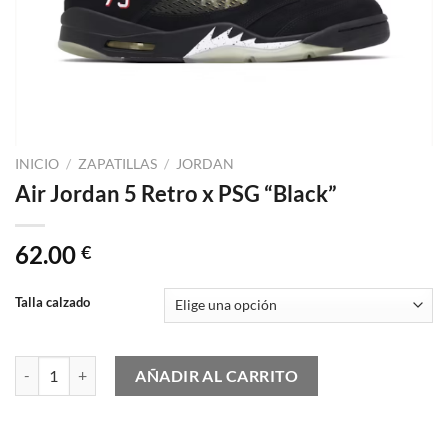
INICIO
/
ZAPATILLAS
/
JORDAN
Air Jordan 5 Retro x PSG “Black”
62.00
€
Talla calzado
Air Jordan 5 Retro x PSG "Black" cantidad
AÑADIR AL CARRITO