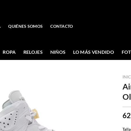
A
QUIÉNES SOMOS
CONTACTO
ROPA
RELOJES
NIÑOS
LO MÁS VENDIDO
FOT
INI
Ai
Ol
62
Talla