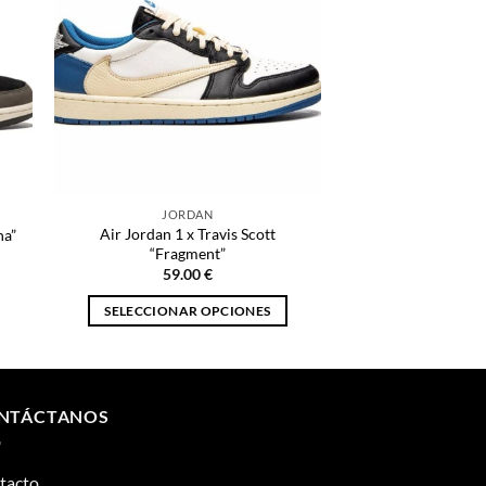
JORDAN
Air Jordan 1 x Travis Scott
ha”
“Fragment”
59.00
€
SELECCIONAR OPCIONES
Este
producto
tiene
múltiples
NTÁCTANOS
variantes.
Las
tacto