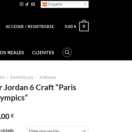
Español
0.00
€
0
ACCEDER / REGISTRARSE
OS REALES
CLIENTES
CIO
/
ZAPATILLAS
/
JORDAN
r Jordan 6 Craft “Paris
ympics”
.00
€
 calzado