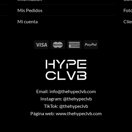
se
se
pueden
pueden
Mis Pedidos
Foto
elegir
elegir
Mi cuenta
Clie
en
en
la
la
página
página
de
de
producto
producto
Email:
info@thehypeclvb.com
Instagram:
@thehypeclvb
TikTok:
@thehypeclvb
Página web:
www.thehypeclvb.com