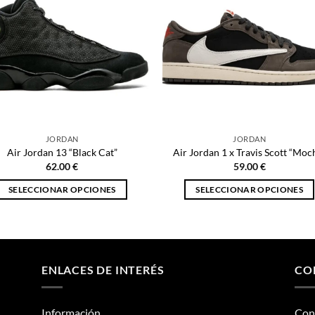
JORDAN
JORDAN
Air Jordan 13 “Black Cat”
Air Jordan 1 x Travis Scott “Moc
62.00
€
59.00
€
SELECCIONAR OPCIONES
SELECCIONAR OPCIONES
Este
Este
producto
producto
tiene
tiene
múltiples
múltiples
ENLACES DE INTERÉS
CO
variantes.
variantes.
Las
Las
opciones
opciones
Información
Con