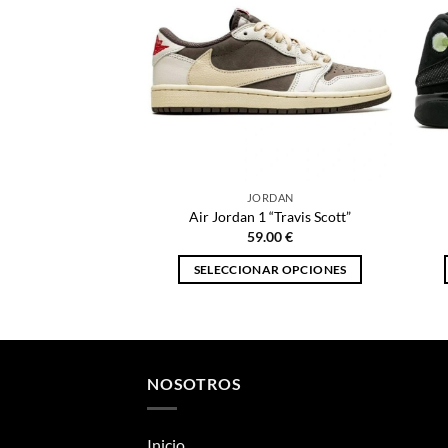
JORDAN
Air Jordan 1 “Travis Scott”
59.00
€
SELECCIONAR OPCIONES
Este
producto
tiene
múltiples
NOSOTROS
variantes.
Las
opciones
Inicio