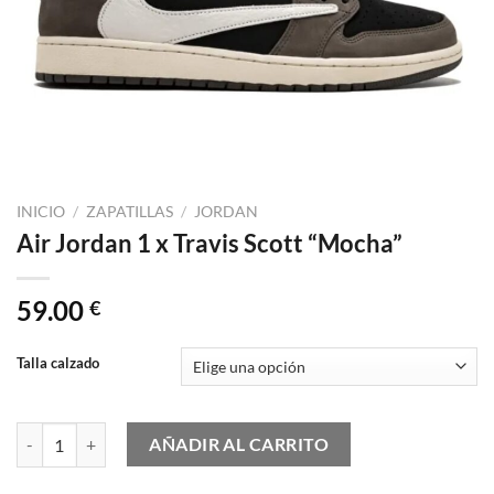
INICIO
/
ZAPATILLAS
/
JORDAN
Air Jordan 1 x Travis Scott “Mocha”
59.00
€
Talla calzado
Air Jordan 1 x Travis Scott "Mocha" cantidad
AÑADIR AL CARRITO