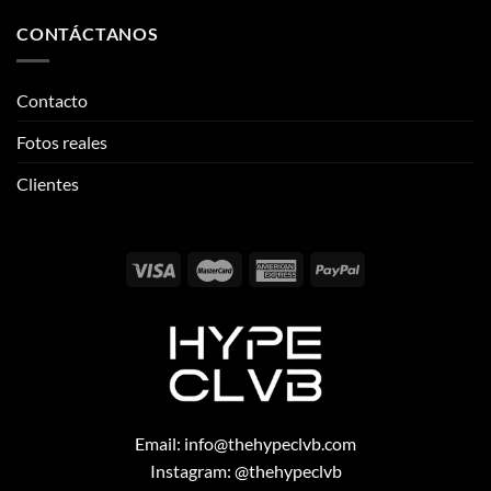
Fotos reales
Clientes
Email:
info@thehypeclvb.com
Instagram:
@thehypeclvb
TikTok:
@thehypeclvb
Página web:
www.thehypeclvb.com
Copyright 2026 ©
THEHYPECLVB.COM