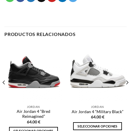
JORDAN
JORDAN
Air Jordan 4 “Bred
Air Jordan 4 “Military Black”
Reimagined”
64.00
€
64.00
€
SELECCIONAR OPCIONES
SELECCIONAR OPCIONES
Este
Este
producto
producto
tiene
tiene
múltiples
múltiples
variantes.
NOSOTROS
variantes.
Las