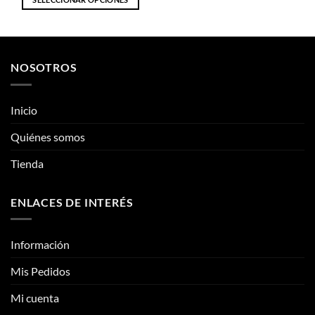
Las
opciones
opciones
se
Inicio
se
pueden
pueden
Quiénes somos
elegir
elegir
en
Tienda
en
la
la
página
página
de
ENLACES DE INTERÉS
de
producto
producto
Información
Mis Pedidos
Mi cuenta
CONTÁCTANOS
Contacto