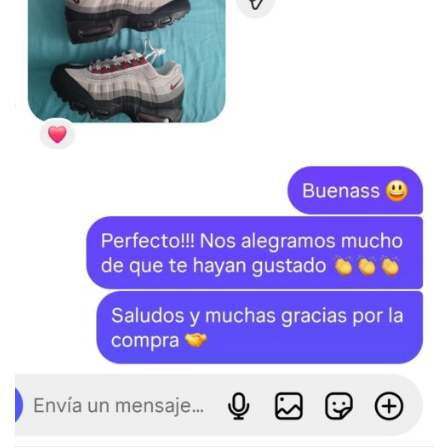
SKU:
N/D
Categorías:
ALEXANDER MCQUEEN
,
LO MÁS VENDIDO
Etiqueta:
Alexander McQueen