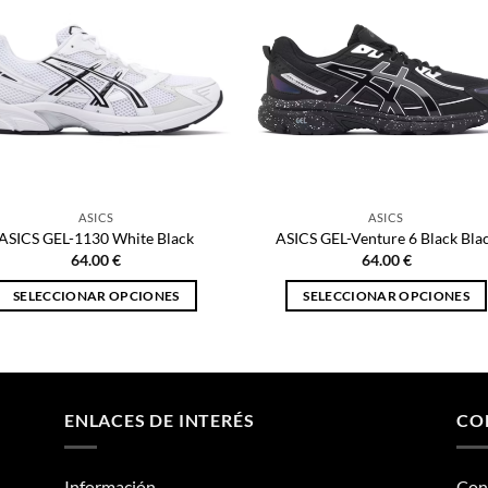
ASICS
ASICS
ASICS GEL-1130 White Black
ASICS GEL-Venture 6 Black Bla
64.00
€
64.00
€
SELECCIONAR OPCIONES
SELECCIONAR OPCIONES
Este
Este
producto
producto
tiene
tiene
múltiples
múltiples
ENLACES DE INTERÉS
CO
variantes.
variantes.
Las
Las
opciones
opciones
Información
Con