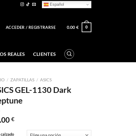
Español
0.00
€
0
ACCEDER / REGISTRARSE
OS REALES
CLIENTES
CIO
/
ZAPATILLAS
/
ASICS
ICS GEL-1130 Dark
eptune
.00
€
 calzado