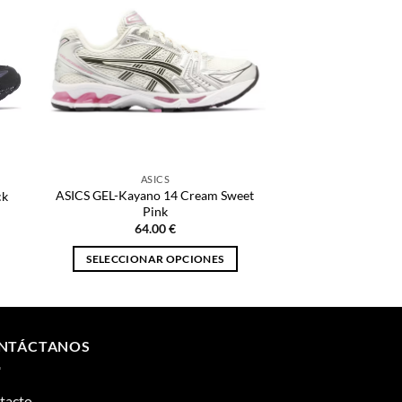
ASICS
ASICS GEL-Kayano 14 Cream Sweet
ck
Pink
64.00
€
SELECCIONAR OPCIONES
Este
producto
tiene
múltiples
NTÁCTANOS
variantes.
Las
tacto