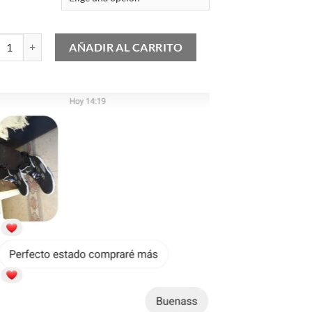
S GEL-1130 Dark Neptune cantidad
AÑADIR AL CARRITO