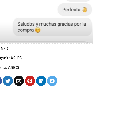
:
N/D
goría:
ASICS
ueta:
ASICS