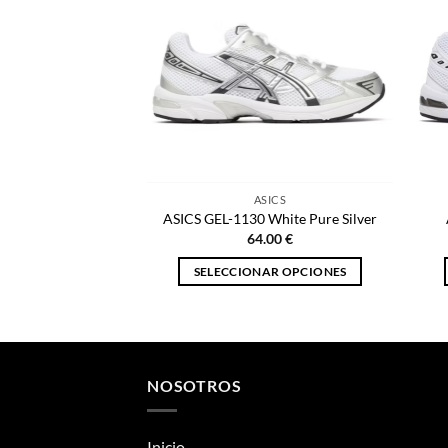
ASICS
ASICS GEL-1130 White Pure Silver
64.00
€
SELECCIONAR OPCIONES
Este
producto
tiene
múltiples
NOSOTROS
variantes.
Las
opciones
Inicio