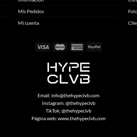
se
se
pueden
pueden
Mis Pedidos
Foto
elegir
elegir
Mi cuenta
Clie
en
en
la
la
página
página
de
de
producto
producto
Email:
info@thehypeclvb.com
Instagram:
@thehypeclvb
TikTok:
@thehypeclvb
Página web:
www.thehypeclvb.com