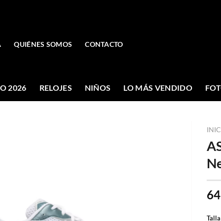
A
QUIÉNES SOMOS
CONTACTO
O 2026
RELOJES
NIÑOS
LO MÁS VENDIDO
FOT
INI
AS
N
64
Talla