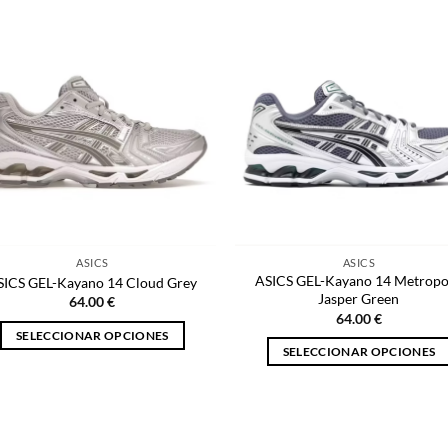
tiene
tiene
múltiples
múltiples
variantes.
variantes.
Las
Las
opciones
opciones
se
se
pueden
pueden
elegir
elegir
en
en
la
la
página
página
ASICS
ASICS
de
de
ASICS GEL-Kayano 14 Metropo
SICS GEL-Kayano 14 Cloud Grey
producto
producto
Jasper Green
64.00
€
64.00
€
SELECCIONAR OPCIONES
SELECCIONAR OPCIONES
Este
Este
producto
producto
tiene
tiene
múltiples
múltiples