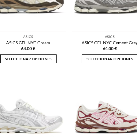
ASICS
ASICS
ASICS GEL-NYC Cream
ASICS GEL-NYC Cement Gre
64.00
€
64.00
€
SELECCIONAR OPCIONES
SELECCIONAR OPCIONES
Este
Este
producto
producto
tiene
tiene
múltiples
múltiples
variantes.
variantes.
Las
Las
opciones
opciones
se
se
pueden
pueden
elegir
elegir
en
en