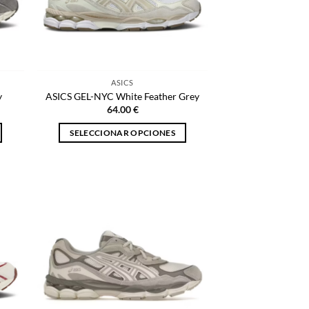
ASICS
y
ASICS GEL-NYC White Feather Grey
64.00
€
SELECCIONAR OPCIONES
Este
producto
tiene
múltiples
variantes.
Las
opciones
se
pueden
elegir
en