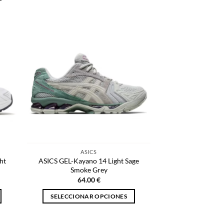
producto
tiene
múltiples
variantes.
Las
opciones
se
pueden
elegir
en
la
página
de
ASICS
producto
ht
ASICS GEL-Kayano 14 Light Sage
Smoke Grey
64.00
€
SELECCIONAR OPCIONES
Este
producto