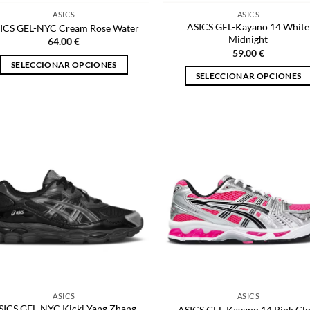
página
de
ASICS
ASICS
de
producto
ASICS GEL-Kayano 14 White
ICS GEL-NYC Cream Rose Water
producto
Midnight
64.00
€
59.00
€
SELECCIONAR OPCIONES
SELECCIONAR OPCIONES
Este
Este
producto
producto
tiene
tiene
múltiples
múltiples
variantes.
variantes.
Las
Las
opciones
opciones
se
se
pueden
pueden
elegir
elegir
en
en
la
la
página
página
de
ASICS
ASICS
de
producto
SICS GEL-NYC Kicki Yang Zhang
ASICS GEL-Kayano 14 Pink Gl