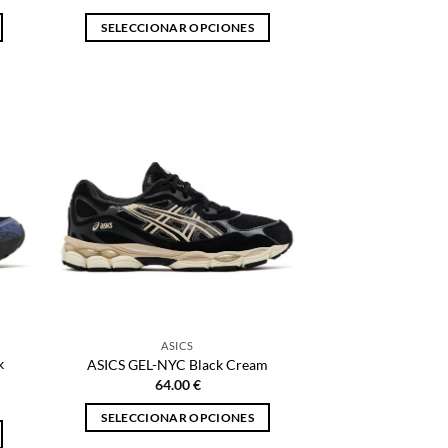
SELECCIONAR OPCIONES
Este
producto
tiene
múltiples
variantes.
Las
opciones
se
pueden
elegir
en
la
página
ASICS
de
k
ASICS GEL-NYC Black Cream
producto
64.00
€
SELECCIONAR OPCIONES
Este