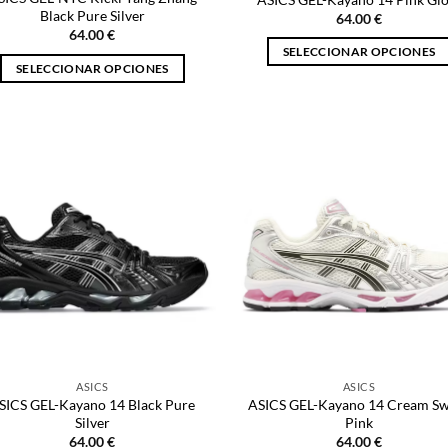
producto
Black Pure Silver
64.00
€
64.00
€
SELECCIONAR OPCIONES
SELECCIONAR OPCIONES
Este
Este
producto
producto
tiene
tiene
múltiples
múltiples
variantes.
variantes.
Las
Las
opciones
opciones
se
se
pueden
pueden
elegir
elegir
en
en
la
la
página
página
de
ASICS
ASICS
de
producto
SICS GEL-Kayano 14 Black Pure
ASICS GEL-Kayano 14 Cream S
producto
Silver
Pink
64.00
€
64.00
€