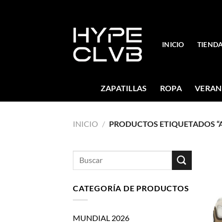
Skip
to
content
INICIO
TIEND
ZAPATILLAS
ROPA
VERAN
INICIO
/
PRODUCTOS ETIQUETADOS “A
Buscar
por:
CATEGORÍA DE PRODUCTOS
MUNDIAL 2026