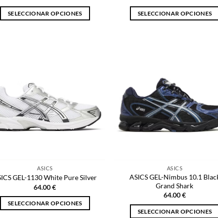
SELECCIONAR OPCIONES
SELECCIONAR OPCIONES
Este
Este
producto
producto
tiene
tiene
múltiples
múltiples
variantes.
variantes.
Las
Las
opciones
opciones
se
se
pueden
pueden
elegir
elegir
en
en
la
la
página
página
ASICS
ASICS
de
de
ASICS GEL-Nimbus 10.1 Blac
ICS GEL-1130 White Pure Silver
producto
producto
Grand Shark
64.00
€
64.00
€
SELECCIONAR OPCIONES
SELECCIONAR OPCIONES
Este