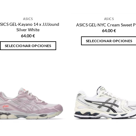
la
la
página
página
ASICS
ASICS
de
de
SICS GEL-Kayano 14 x JJJJound
ASICS GEL-NYC Cream Sweet P
producto
producto
Silver White
64.00
€
64.00
€
SELECCIONAR OPCIONES
SELECCIONAR OPCIONES
Este
Este
producto
producto
tiene
tiene
múltiples
múltiples
variantes.
variantes.
Las
Las
opciones
opciones
se
se
pueden
pueden
elegir
elegir
en
en
la
la
página