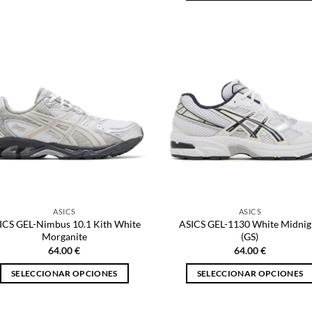
Este
producto
producto
tiene
tiene
múltiples
múltiples
variantes.
variantes.
Las
Las
opciones
opciones
se
se
pueden
pueden
elegir
elegir
en
en
la
la
página
página
de
ASICS
ASICS
de
producto
ICS GEL-Nimbus 10.1 Kith White
ASICS GEL-1130 White Midnig
producto
Morganite
(GS)
64.00
€
64.00
€
SELECCIONAR OPCIONES
SELECCIONAR OPCIONES
Este
Este
producto
producto