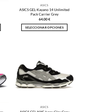
de
ASICS
producto
ASICS GEL-Kayano 14 Unlimited
Pack Carrier Grey
64.00
€
SELECCIONAR OPCIONES
Este
producto
tiene
múltiples
variantes.
Las
opciones
se
pueden
elegir
en
la
página
ASICS
de
ow
ASICS GEL-NYC Ivory Clay Grey