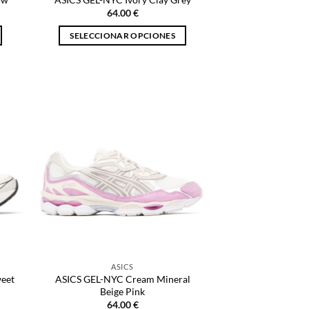
producto
64.00
€
SELECCIONAR OPCIONES
Este
producto
tiene
múltiples
variantes.
Las
opciones
se
pueden
elegir
en
la
página
de
ASICS
producto
weet
ASICS GEL-NYC Cream Mineral
Beige Pink
64.00
€