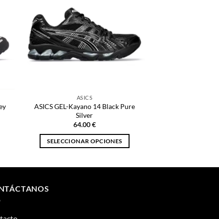
ASICS
ey
ASICS GEL-Kayano 14 Black Pure
Silver
64.00
€
SELECCIONAR OPCIONES
Este
producto
tiene
múltiples
NTÁCTANOS
variantes.
Las
tacto