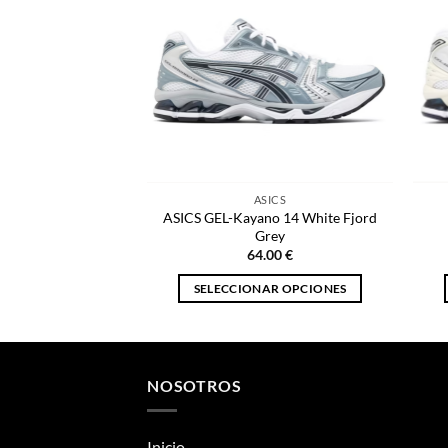
ASICS
ASICS GEL-Kayano 14 White Fjord
Grey
64.00
€
SELECCIONAR OPCIONES
Este
producto
tiene
múltiples
NOSOTROS
variantes.
Las
Inicio