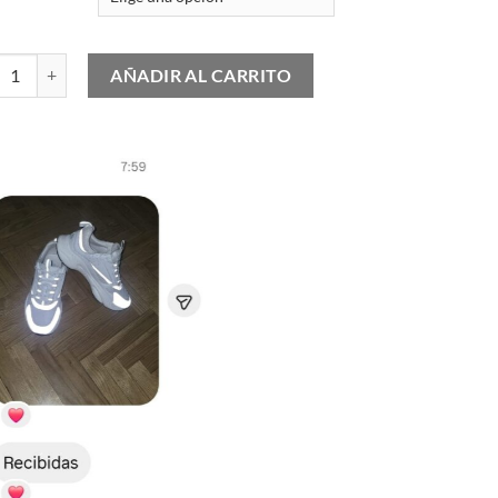
S GEL-NYC Harbor Blue Wood Crepe cantidad
AÑADIR AL CARRITO