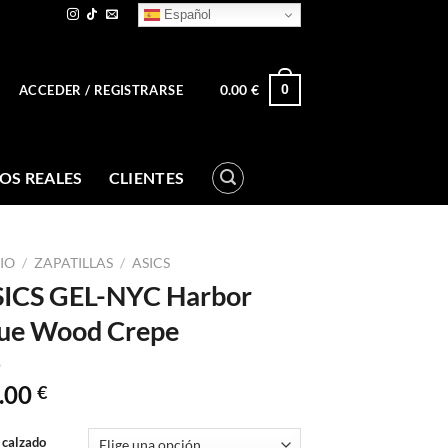
Español
0.00
€
0
ACCEDER / REGISTRARSE
OS REALES
CLIENTES
CIO
/
ZAPATILLAS
/
ASICS
ICS GEL-NYC Harbor
ue Wood Crepe
.00
€
 calzado