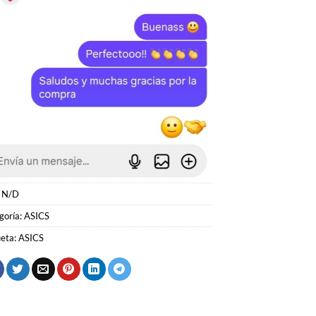
:
N/D
goría:
ASICS
ueta:
ASICS