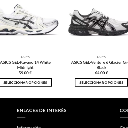
ASICS
ASICS
ASICS GEL-Kayano 14 White
ASICS GEL-Venture 6 Glacier Gr
Midnight
Black
59.00
€
64.00
€
SELECCIONAR OPCIONES
SELECCIONAR OPCIONES
Este
Este
producto
producto
tiene
tiene
múltiples
múltiples
ENLACES DE INTERÉS
CO
variantes.
variantes.
Las
Las
Información
Con