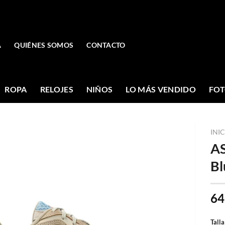
A
QUIÉNES SOMOS
CONTACTO
ROPA
RELOJES
NIÑOS
LO MÁS VENDIDO
FOT
INI
AS
Bl
64
Talla