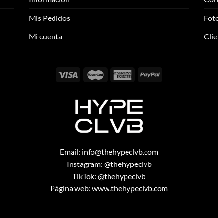
opciones
opciones
se
se
Mis Pedidos
Foto
pueden
pueden
elegir
elegir
Mi cuenta
Clie
en
en
la
la
página
página
de
de
producto
producto
Email:
info@thehypeclvb.com
Instagram:
@thehypeclvb
TikTok:
@thehypeclvb
Página web:
www.thehypeclvb.com