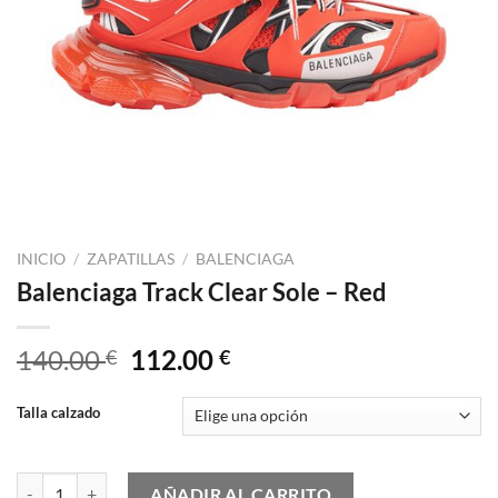
INICIO
/
ZAPATILLAS
/
BALENCIAGA
Balenciaga Track Clear Sole – Red
El
El
140.00
112.00
€
€
precio
precio
original
actual
Talla calzado
era:
es:
140.00 €.
112.00 €.
Balenciaga Track Clear Sole - Red cantidad
AÑADIR AL CARRITO