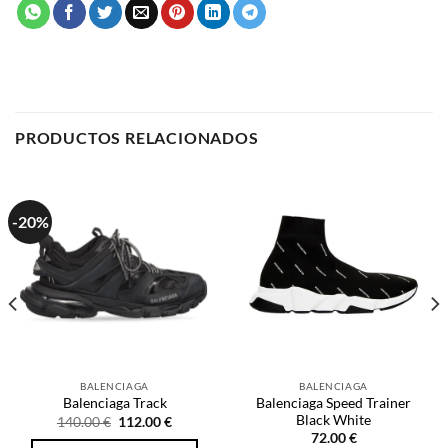
PRODUCTOS RELACIONADOS
-20%
BALENCIAGA
BALENCIAGA
Balenciaga Speed Trainer
Balenciaga Track
Black White
El
El
140.00
€
112.00
€
precio
precio
72.00
€
original
actual
SELECCIONAR OPCIONES
era:
es:
SELECCIONAR OPCIONES
140.00 €.
112.00 €.
Este
Este
producto
producto
tiene
tiene
múltiples
múltiples
variantes.
NOSOTROS