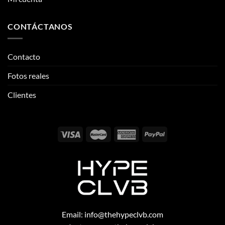
Fotos reales
Clientes
Email:
info@thehypeclvb.com
Instagram:
@thehypeclvb
TikTok:
@thehypeclvb
Página web:
www.thehypeclvb.com