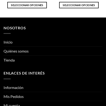
variantes.
variantes.
Las
Las
opciones
opciones
Inicio
se
se
pueden
pueden
Quiénes somos
elegir
elegir
Tienda
en
en
la
la
página
página
ENLACES DE INTERÉS
de
de
producto
producto
Información
Mis Pedidos
Mi cuenta
CONTÁCTANOS
Contacto