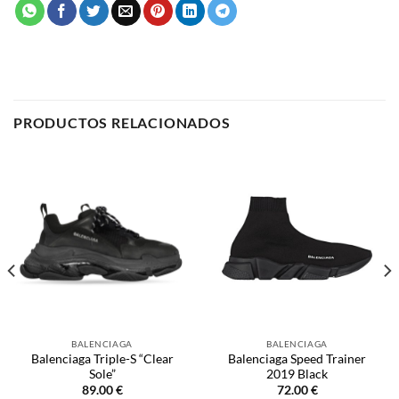
PRODUCTOS RELACIONADOS
BALENCIAGA
BALENCIAGA
Balenciaga Triple-S “Clear
Balenciaga Speed Trainer
Sole”
2019 Black
89.00
€
72.00
€
SELECCIONAR OPCIONES
SELECCIONAR OPCIONES
Este
Este
producto
producto
tiene
tiene
múltiples
múltiples
NOSOTROS