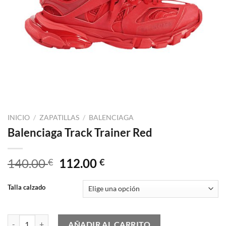
INICIO
/
ZAPATILLAS
/
BALENCIAGA
Balenciaga Track Trainer Red
El
El
140.00
112.00
€
€
precio
precio
original
actual
Talla calzado
era:
es:
140.00 €.
112.00 €.
Balenciaga Track Trainer Red cantidad
AÑADIR AL CARRITO