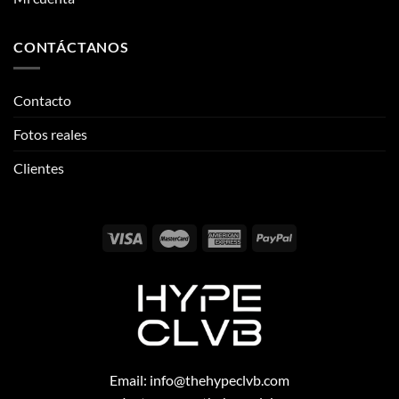
Fotos reales
Clientes
Email:
info@thehypeclvb.com
Instagram:
@thehypeclvb
TikTok:
@thehypeclvb
Página web:
www.thehypeclvb.com