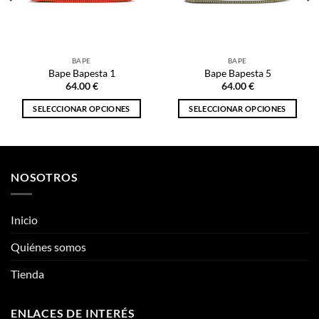
64.00
€
64.00
€
SELECCIONAR OPCIONES
SELECCIONAR OPCIONES
Este
Este
producto
producto
tiene
tiene
múltiples
múltiples
NOSOTROS
variantes.
variantes.
Las
Las
opciones
opciones
Inicio
se
se
pueden
pueden
Quiénes somos
elegir
elegir
Tienda
en
en
la
la
página
página
ENLACES DE INTERÉS
de
de
producto
producto
Información
Mis Pedidos