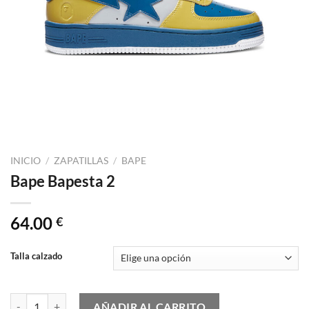
INICIO
/
ZAPATILLAS
/
BAPE
Bape Bapesta 2
64.00
€
Talla calzado
Bape Bapesta 2 cantidad
AÑADIR AL CARRITO