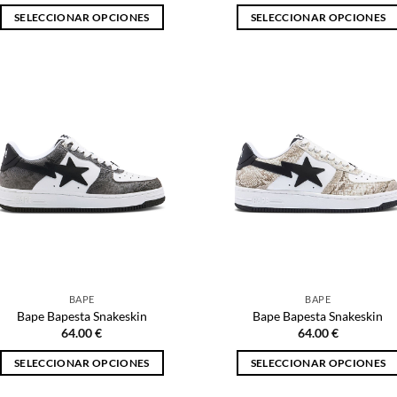
SELECCIONAR OPCIONES
SELECCIONAR OPCIONES
Este
Este
producto
producto
tiene
tiene
múltiples
múltiples
variantes.
variantes.
Las
Las
opciones
opciones
se
se
pueden
pueden
elegir
elegir
en
en
la
la
página
página
BAPE
BAPE
de
de
Bape Bapesta Snakeskin
Bape Bapesta Snakeskin
producto
producto
64.00
€
64.00
€
SELECCIONAR OPCIONES
SELECCIONAR OPCIONES
Este
Este