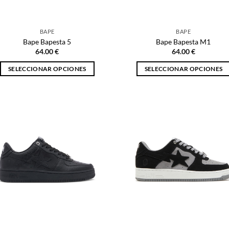
la
la
página
página
BAPE
BAPE
de
de
Bape Bapesta 5
Bape Bapesta M1
producto
producto
64.00
€
64.00
€
SELECCIONAR OPCIONES
SELECCIONAR OPCIONES
Este
Este
producto
producto
tiene
tiene
múltiples
múltiples
variantes.
variantes.
Las
Las
opciones
opciones
se
se
pueden
pueden
elegir
elegir
en
en
la
la
página
página