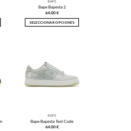
BAPE
de
Bape Bapesta 2
producto
64.00
€
SELECCIONAR OPCIONES
Este
producto
tiene
múltiples
variantes.
Las
opciones
se
pueden
elegir
en
la
página
BAPE
de
on
Bape Bapesta Text Code
producto
64.00
€