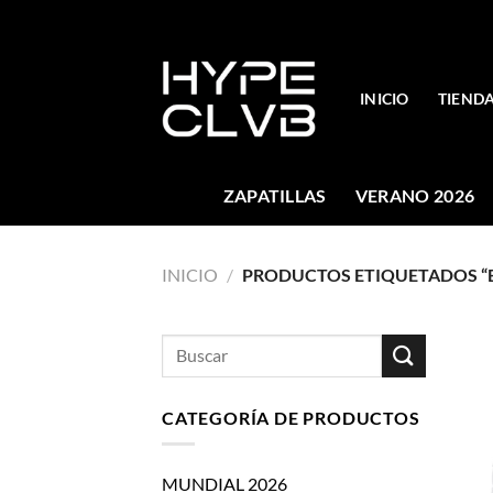
Skip
to
content
INICIO
TIEND
ZAPATILLAS
VERANO 2026
INICIO
/
PRODUCTOS ETIQUETADOS “
Buscar
por:
CATEGORÍA DE PRODUCTOS
MUNDIAL 2026