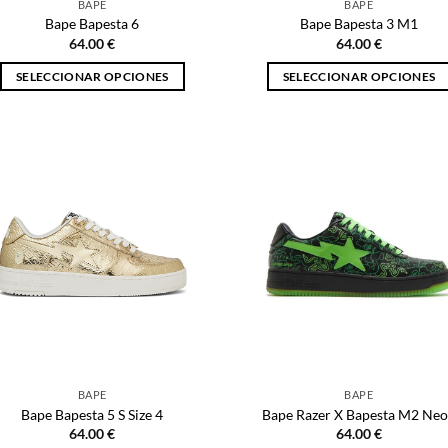
BAPE
BAPE
de
de
Bape Bapesta 6
Bape Bapesta 3 M1
producto
producto
64.00
€
64.00
€
SELECCIONAR OPCIONES
SELECCIONAR OPCIONES
Este
Este
producto
producto
tiene
tiene
múltiples
múltiples
variantes.
variantes.
Las
Las
opciones
opciones
se
se
pueden
pueden
elegir
elegir
en
en
la
la
página
página
BAPE
BAPE
de
de
Bape Bapesta 5 S Size 4
Bape Razer X Bapesta M2 Ne
producto
producto
64.00
€
64.00
€