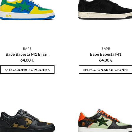
opciones
opciones
se
se
pueden
pueden
elegir
elegir
en
en
la
la
página
página
BAPE
BAPE
de
de
Bape Bapesta M1 Brazil
Bape Bapesta M1
producto
producto
64.00
€
64.00
€
SELECCIONAR OPCIONES
SELECCIONAR OPCIONES
Este
Este
producto
producto
tiene
tiene
múltiples
múltiples
variantes.
variantes.
Las
Las
opciones
opciones
se
se
pueden
pueden