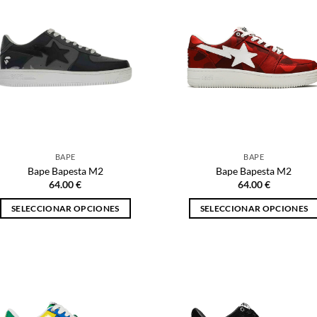
variantes.
variantes.
Las
Las
opciones
opciones
se
se
pueden
pueden
elegir
elegir
en
en
la
la
página
página
BAPE
BAPE
de
de
Bape Bapesta M2
Bape Bapesta M2
producto
producto
64.00
€
64.00
€
SELECCIONAR OPCIONES
SELECCIONAR OPCIONES
Este
Este
producto
producto
tiene
tiene
múltiples
múltiples
variantes.
variantes.
Las
Las