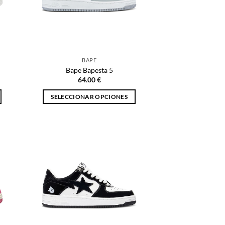
BAPE
Bape Bapesta 5
64.00
€
SELECCIONAR OPCIONES
Este
producto
tiene
múltiples
variantes.
Las
opciones
se
pueden
elegir
en