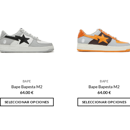
producto
producto
tiene
tiene
múltiples
múltiples
variantes.
variantes.
Las
Las
opciones
opciones
se
se
pueden
pueden
elegir
elegir
en
en
la
la
página
página
BAPE
BAPE
de
de
Bape Bapesta M2
Bape Bapesta M2
producto
producto
64.00
€
64.00
€
SELECCIONAR OPCIONES
SELECCIONAR OPCIONES
Este
Este
producto
producto
tiene
tiene
múltiples
múltiples