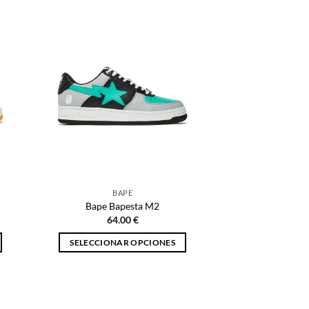
producto
tiene
múltiples
variantes.
Las
opciones
se
pueden
elegir
en
la
página
BAPE
de
Bape Bapesta M2
producto
64.00
€
SELECCIONAR OPCIONES
Este
producto
tiene
múltiples