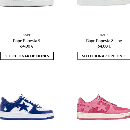
BAPE
BAPE
Bape Bapesta 9
Bape Bapesta 3 Line
64.00
€
64.00
€
SELECCIONAR OPCIONES
SELECCIONAR OPCIONES
Este
Este
producto
producto
tiene
tiene
múltiples
múltiples
variantes.
variantes.
Las
Las
opciones
opciones
se
se
pueden
pueden
elegir
elegir
en
en