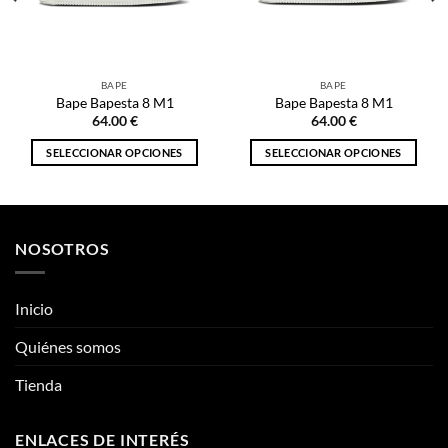
64.00
€
64.00
€
SELECCIONAR OPCIONES
SELECCIONAR OPCIONES
Este
Este
producto
producto
tiene
tiene
múltiples
múltiples
NOSOTROS
variantes.
variantes.
Las
Las
opciones
opciones
Inicio
se
se
pueden
pueden
Quiénes somos
elegir
elegir
Tienda
en
en
la
la
página
página
ENLACES DE INTERÉS
de
de
producto
producto
Información
Mis Pedidos