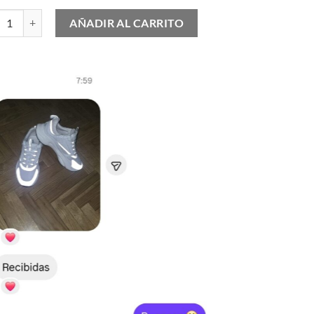
 B22 White Grey cantidad
AÑADIR AL CARRITO