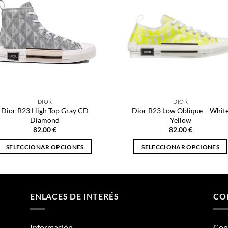
DIOR
DIOR
Dior B23 High Top Gray CD
Dior B23 Low Oblique – Whit
Diamond
Yellow
82.00
€
82.00
€
SELECCIONAR OPCIONES
SELECCIONAR OPCIONES
Este
Este
producto
producto
tiene
tiene
múltiples
múltiples
ENLACES DE INTERÉS
CO
variantes.
variantes.
Las
Las
Información
Con