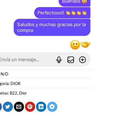
:
N/D
goría:
DIOR
uetas:
B22
,
Dior