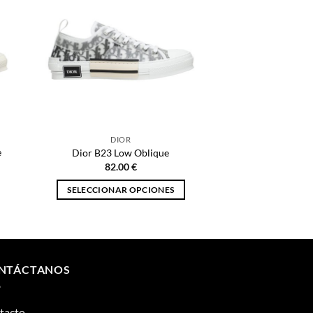
DIOR
e
Dior B23 Low Oblique
82.00
€
SELECCIONAR OPCIONES
Este
producto
tiene
múltiples
NTÁCTANOS
variantes.
Las
opciones
tacto