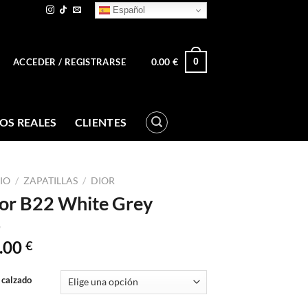
Español
0.00
€
0
ACCEDER / REGISTRARSE
OS REALES
CLIENTES
CIO
/
ZAPATILLAS
/
DIOR
or B22 White Grey
.00
€
 calzado