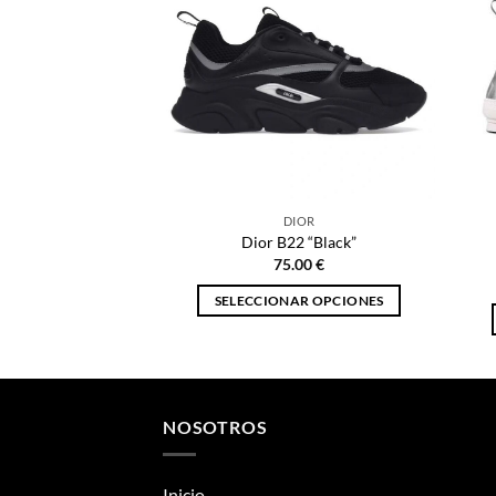
DIOR
Dior B22 “Black”
75.00
€
SELECCIONAR OPCIONES
Este
producto
tiene
múltiples
NOSOTROS
variantes.
Las
opciones
Inicio