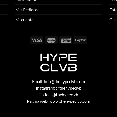
opciones
opciones
se
se
Mis Pedidos
Foto
pueden
pueden
elegir
elegir
Mi cuenta
Clie
en
en
la
la
página
página
de
de
producto
producto
Email:
info@thehypeclvb.com
Instagram:
@thehypeclvb
TikTok:
@thehypeclvb
Página web:
www.thehypeclvb.com