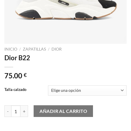
INICIO
/
ZAPATILLAS
/
DIOR
Dior B22
75.00
€
Talla calzado
Dior B22 cantidad
AÑADIR AL CARRITO