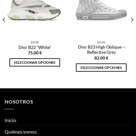
DIOR
DIOR
Dior B23 High Oblique –
Dior B22 “White”
Reflective Grey
75.00
€
82.00
€
SELECCIONAR OPCIONES
SELECCIONAR OPCIONES
Este
Este
producto
producto
tiene
tiene
múltiples
múltiples
variantes.
variantes.
NOSOTROS
Las
Las
opciones
opciones
se
se
Inicio
pueden
pueden
elegir
Quiénes somos
elegir
en
en
la
Tienda
la
página
página
de
de
producto
ENLACES DE INTERÉS
producto