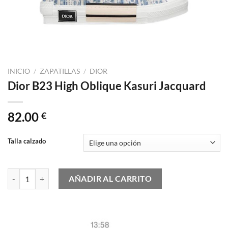
INICIO
/
ZAPATILLAS
/
DIOR
Dior B23 High Oblique Kasuri Jacquard
82.00
€
Talla calzado
Dior B23 High Oblique Kasuri Jacquard cantidad
AÑADIR AL CARRITO