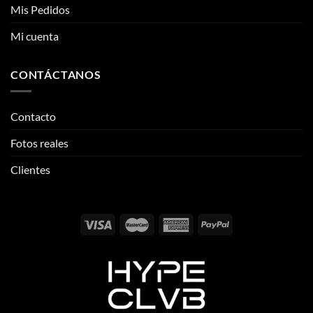
Contacto
Fotos reales
Clientes
Email:
info@thehypeclvb.com
Instagram:
@thehypeclvb
TikTok:
@thehypeclvb
Página web:
www.thehypeclvb.com