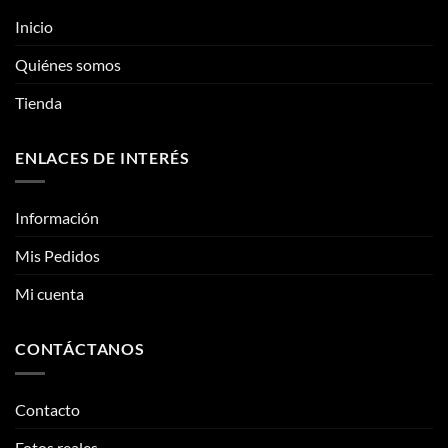
se
Inicio
pueden
elegir
Quiénes somos
en
la
Tienda
página
de
ENLACES DE INTERÉS
producto
Información
Mis Pedidos
Mi cuenta
CONTÁCTANOS
Contacto
Fotos reales