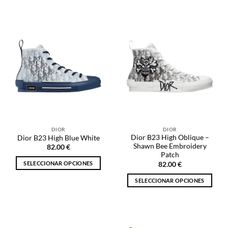
Este
producto
producto
tiene
tiene
múltiples
múltiples
variantes.
variantes.
Las
Las
opciones
opciones
se
se
pueden
pueden
elegir
elegir
en
en
la
la
página
DIOR
DIOR
página
de
Dior B23 High Oblique –
Dior B23 High Blue White
de
producto
Shawn Bee Embroidery
82.00
€
producto
Patch
SELECCIONAR OPCIONES
82.00
€
Este
SELECCIONAR OPCIONES
producto
Este
tiene
producto
múltiples
tiene
variantes.
múltiples