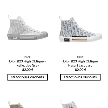
producto
producto
tiene
tiene
múltiples
múltiples
variantes.
variantes.
Las
Las
opciones
opciones
se
se
pueden
pueden
elegir
elegir
en
en
la
la
DIOR
DIOR
página
página
Dior B23 High Oblique –
Dior B23 High Oblique
de
de
Reflective Grey
Kasuri Jacquard
producto
producto
82.00
€
82.00
€
SELECCIONAR OPCIONES
SELECCIONAR OPCIONES
Este
Este
producto
producto
tiene
tiene
múltiples
múltiples
variantes.
variantes.