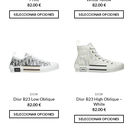
producto
82.00
€
82.00
€
SELECCIONAR OPCIONES
SELECCIONAR OPCIONES
Este
Este
producto
producto
tiene
tiene
múltiples
múltiples
variantes.
variantes.
Las
Las
opciones
opciones
se
se
pueden
pueden
elegir
elegir
en
en
la
la
DIOR
DIOR
página
página
Dior B23 High Oblique –
Dior B23 Low Oblique
de
de
White
82.00
€
producto
producto
82.00
€
SELECCIONAR OPCIONES
SELECCIONAR OPCIONES
Este
Este
producto
producto