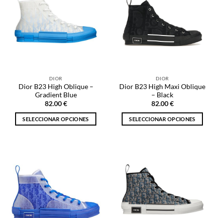
DIOR
DIOR
Dior B23 High Oblique –
Dior B23 High Maxi Oblique
Gradient Blue
– Black
82.00
€
82.00
€
SELECCIONAR OPCIONES
SELECCIONAR OPCIONES
Este
Este
producto
producto
tiene
tiene
múltiples
múltiples
variantes.
variantes.
Las
Las
opciones
opciones
se
se
pueden
pueden