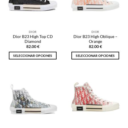
se
pueden
pueden
elegir
elegir
en
en
la
la
página
DIOR
DIOR
página
de
Dior B23 High Top CD
Dior B23 High Oblique –
de
producto
Diamond
Orange
producto
82.00
€
82.00
€
SELECCIONAR OPCIONES
SELECCIONAR OPCIONES
Este
Este
producto
producto
tiene
tiene
múltiples
múltiples
variantes.
variantes.
Las
Las
opciones
opciones
se
se
pueden
pueden
elegir
elegir
en
en