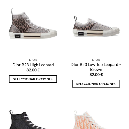
tiene
tiene
múltiples
múltiples
variantes.
variantes.
Las
Las
opciones
opciones
se
se
pueden
pueden
elegir
elegir
en
en
la
la
DIOR
DIOR
página
página
Dior B23 Low Top Leopard –
Dior B23 High Leopard
de
de
Brown
82.00
€
producto
producto
82.00
€
SELECCIONAR OPCIONES
SELECCIONAR OPCIONES
Este
Este
producto
producto
tiene
tiene
múltiples
múltiples
variantes.
variantes.
Las
Las
opciones
opciones
se