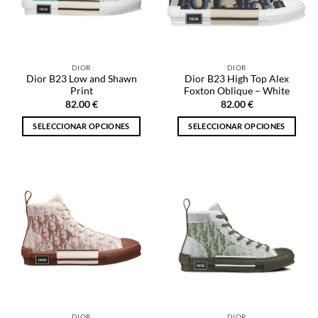
pueden
pueden
elegir
elegir
en
en
la
la
DIOR
DIOR
página
página
Dior B23 Low and Shawn
Dior B23 High Top Alex
de
de
Print
Foxton Oblique – White
producto
producto
82.00
€
82.00
€
SELECCIONAR OPCIONES
SELECCIONAR OPCIONES
Este
Este
producto
producto
tiene
tiene
múltiples
múltiples
variantes.
variantes.
Las
Las
opciones
opciones
se
se
pueden
pueden
elegir
elegir
en
en
la
la
DIOR
DIOR