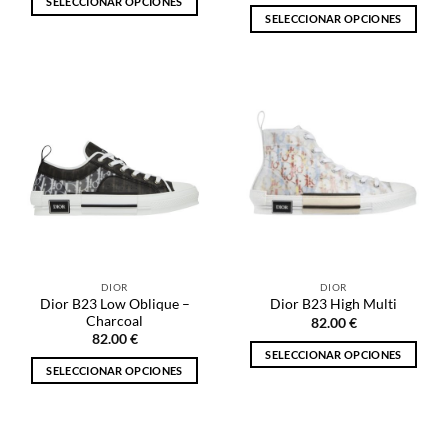
SELECCIONAR OPCIONES
SELECCIONAR OPCIONES
Este
Este
producto
producto
tiene
tiene
múltiples
múltiples
variantes.
variantes.
Las
Las
opciones
opciones
se
se
pueden
pueden
elegir
elegir
en
en
la
la
página
DIOR
DIOR
página
de
Dior B23 Low Oblique –
Dior B23 High Multi
de
producto
Charcoal
82.00
€
producto
82.00
€
SELECCIONAR OPCIONES
SELECCIONAR OPCIONES
Este
Este
producto
producto
tiene
tiene
múltiples