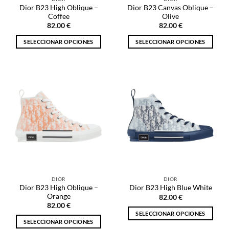
página
página
Dior B23 High Oblique –
Dior B23 Canvas Oblique –
de
de
Coffee
Olive
producto
producto
82.00
€
82.00
€
SELECCIONAR OPCIONES
SELECCIONAR OPCIONES
Este
Este
producto
producto
tiene
tiene
múltiples
múltiples
variantes.
variantes.
Las
Las
opciones
opciones
se
se
pueden
pueden
elegir
elegir
en
en
la
la
DIOR
DIOR
página
página
Dior B23 High Oblique –
Dior B23 High Blue White
de
de
Orange
82.00
€
producto
producto
82.00
€
SELECCIONAR OPCIONES
SELECCIONAR OPCIONES
Este