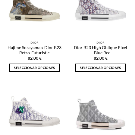
Las
Las
opciones
opciones
se
se
pueden
pueden
elegir
elegir
en
en
la
la
DIOR
DIOR
página
página
Hajime Sorayama x Dior B23
Dior B23 High Oblique Pixel
de
de
Retro-Futuristic
– Blue Red
producto
producto
82.00
€
82.00
€
SELECCIONAR OPCIONES
SELECCIONAR OPCIONES
Este
Este
producto
producto
tiene
tiene
múltiples
múltiples
variantes.
variantes.
Las
Las
opciones
opciones
se
se
pueden
pueden
elegir
elegir