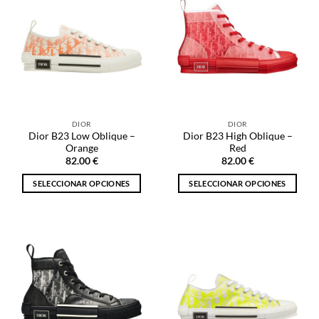
Las
variantes.
opciones
Las
se
opciones
pueden
se
elegir
pueden
en
elegir
la
en
página
la
de
DIOR
DIOR
página
producto
Dior B23 Low Oblique –
Dior B23 High Oblique –
de
Orange
Red
producto
82.00
€
82.00
€
SELECCIONAR OPCIONES
SELECCIONAR OPCIONES
Este
Este
producto
producto
tiene
tiene
múltiples
múltiples
variantes.
variantes.
Las
Las
opciones
opciones
se
se