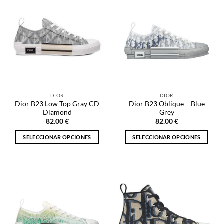
múltiples
variantes.
variantes.
Las
Las
opciones
opciones
se
se
pueden
pueden
elegir
elegir
en
en
la
la
página
DIOR
DIOR
página
de
Dior B23 Low Top Gray CD
Dior B23 Oblique – Blue
de
producto
Diamond
Grey
producto
82.00
€
82.00
€
SELECCIONAR OPCIONES
SELECCIONAR OPCIONES
Este
Este
producto
producto
tiene
tiene
múltiples
múltiples
variantes.
variantes.
Las
Las
opciones
opciones
se
se