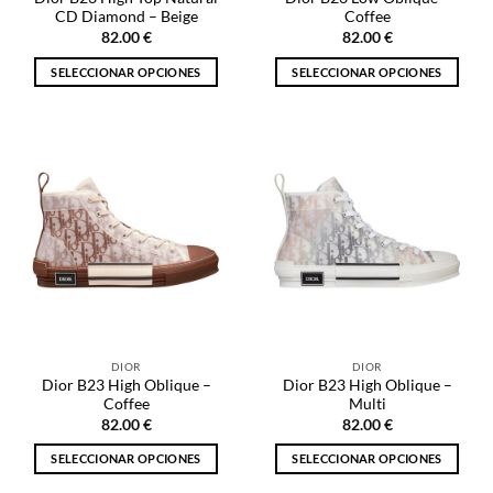
de
producto
CD Diamond – Beige
Coffee
producto
82.00
€
82.00
€
SELECCIONAR OPCIONES
SELECCIONAR OPCIONES
Este
Este
producto
producto
tiene
tiene
múltiples
múltiples
variantes.
variantes.
Las
Las
opciones
opciones
se
se
pueden
pueden
elegir
elegir
en
en
la
la
DIOR
DIOR
página
página
Dior B23 High Oblique –
Dior B23 High Oblique –
de
de
Coffee
Multi
producto
producto
82.00
€
82.00
€
SELECCIONAR OPCIONES
SELECCIONAR OPCIONES
Este
Este