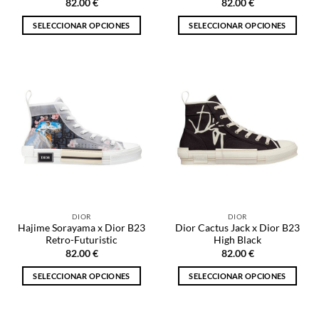
82.00
€
82.00
€
producto
producto
SELECCIONAR OPCIONES
SELECCIONAR OPCIONES
Este
Este
producto
producto
tiene
tiene
múltiples
múltiples
variantes.
variantes.
Las
Las
opciones
opciones
se
se
pueden
pueden
elegir
elegir
en
en
la
la
DIOR
DIOR
página
página
Hajime Sorayama x Dior B23
Dior Cactus Jack x Dior B23
de
de
Retro-Futuristic
High Black
producto
producto
82.00
€
82.00
€
SELECCIONAR OPCIONES
SELECCIONAR OPCIONES
Este
Este
producto
producto