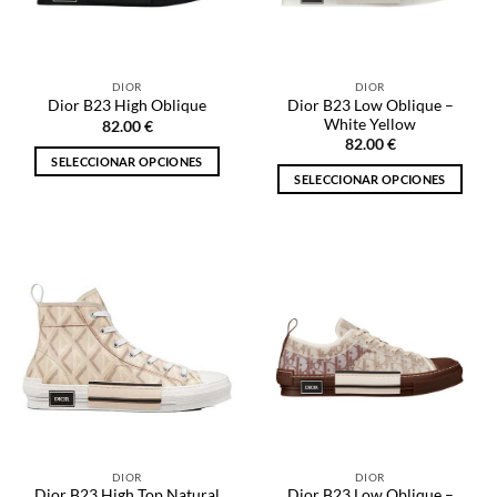
pueden
pueden
elegir
elegir
en
en
la
la
DIOR
DIOR
página
página
Dior B23 Low Oblique –
Dior B23 High Oblique
de
de
White Yellow
82.00
€
producto
producto
82.00
€
SELECCIONAR OPCIONES
SELECCIONAR OPCIONES
Este
Este
producto
producto
tiene
tiene
múltiples
múltiples
variantes.
variantes.
Las
Las
opciones
opciones
se
se
pueden
pueden
elegir
elegir
en
en
la
la
página
DIOR
DIOR
página
de
Dior B23 High Top Natural
Dior B23 Low Oblique –