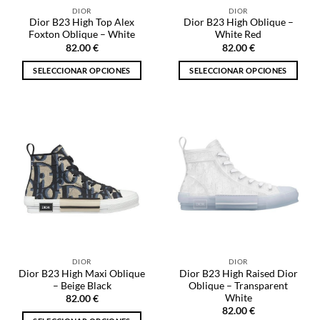
la
la
DIOR
DIOR
página
página
Dior B23 High Top Alex
Dior B23 High Oblique –
de
de
Foxton Oblique – White
White Red
producto
producto
82.00
€
82.00
€
SELECCIONAR OPCIONES
SELECCIONAR OPCIONES
Este
Este
producto
producto
tiene
tiene
múltiples
múltiples
variantes.
variantes.
Las
Las
opciones
opciones
se
se
pueden
pueden
elegir
elegir
en
en
la
la
DIOR
DIOR
página
página
Dior B23 High Maxi Oblique
Dior B23 High Raised Dior
de
de
– Beige Black
Oblique – Transparent
producto
producto
White
82.00
€
82.00
€