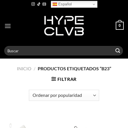
Skip
Español
to
content
0
Buscar
por:
INICIO
/
PRODUCTOS ETIQUETADOS “B23”
FILTRAR