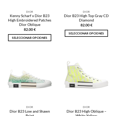
en
en
la
la
DIOR
DIOR
página
página
Kenny Scharf x Dior B23
Dior B23 High Top Gray CD
de
de
High Embroidered Patches
Diamond
producto
producto
Dior Oblique
82.00
€
82.00
€
SELECCIONAR OPCIONES
SELECCIONAR OPCIONES
Este
Este
producto
producto
tiene
tiene
múltiples
múltiples
variantes.
variantes.
Las
Las
opciones
opciones
se
se
pueden
pueden
elegir
elegir
en
en
la
la
página
DIOR
DIOR
página
de
Dior B23 Low and Shawn
Dior B23 High Oblique –
de
producto
Print
White Yellow