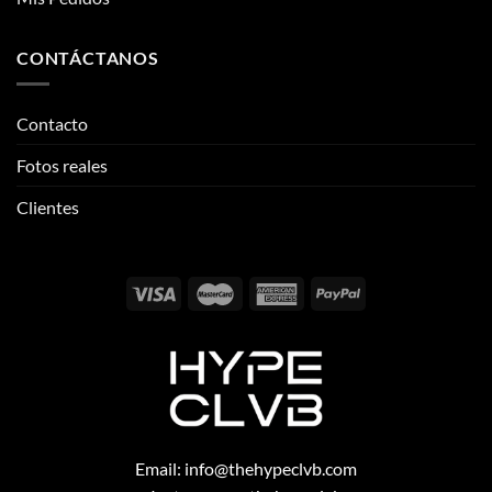
Fotos reales
Clientes
Email:
info@thehypeclvb.com
Instagram:
@thehypeclvb
TikTok:
@thehypeclvb
Página web:
www.thehypeclvb.com