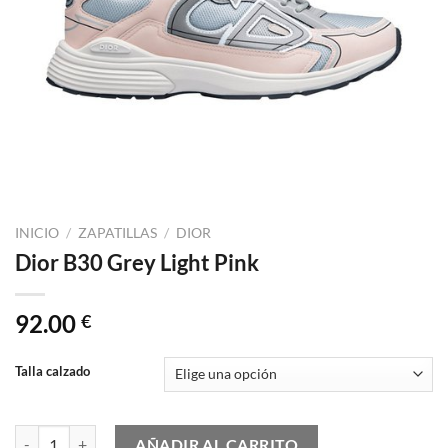
INICIO
/
ZAPATILLAS
/
DIOR
Dior B30 Grey Light Pink
92.00
€
Talla calzado
Dior B30 Grey Light Pink cantidad
AÑADIR AL CARRITO