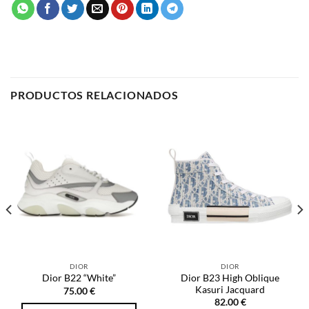
PRODUCTOS RELACIONADOS
DIOR
DIOR
Dior B23 High Oblique
Dior B22 “White”
Kasuri Jacquard
75.00
€
82.00
€
SELECCIONAR OPCIONES
SELECCIONAR OPCIONES
Este
Este
producto
producto
tiene
tiene
múltiples
múltiples
variantes.
NOSOTROS