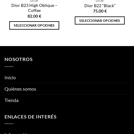
DIOR
DIOR
Dior B23 High Oblique –
Dior B22 “Black”
Coffee
75.00
€
82.00
€
SELECCIONAR OPCIONES
SELECCIONAR OPCIONES
Este
Este
producto
producto
tiene
tiene
múltiples
múltiples
variantes.
variantes.
NOSOTROS
Las
Las
opciones
opciones
se
se
Inicio
pueden
pueden
elegir
Quiénes somos
elegir
en
en
la
Tienda
la
página
página
de
de
producto
ENLACES DE INTERÉS
producto