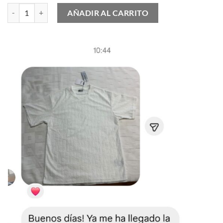
Hajime Sorayama x Dior B23 Retro-Futuristic cantidad
AÑADIR AL CARRITO