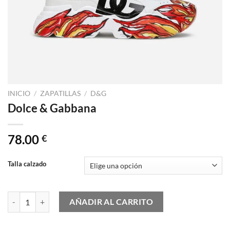
INICIO
/
ZAPATILLAS
/
D&G
Dolce & Gabbana
78.00
€
Talla calzado
Dolce & Gabbana cantidad
AÑADIR AL CARRITO