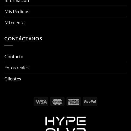
CONTÁCTANOS
Contacto
Fotos reales
Clientes
Email:
info@thehypeclvb.com
Instagram:
@thehypeclvb
TikTok:
@thehypeclvb