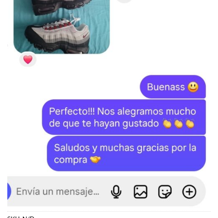
SKU:
N/D
Categoría:
D&G
Etiqueta:
Dolce & Gabbana