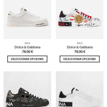
D&G
D&G
Dolce & Gabbana
Dolce & Gabbana
78.00
€
78.00
€
SELECCIONAR OPCIONES
SELECCIONAR OPCIONES
Este
Este
producto
producto
tiene
tiene
múltiples
múltiples
variantes.
variantes.
Las
Las
opciones
opciones
se
se
pueden
pueden