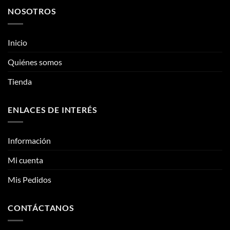
variantes.
variantes.
NOSOTROS
Las
Las
opciones
opciones
se
se
Inicio
pueden
pueden
elegir
elegir
Quiénes somos
en
en
la
la
Tienda
página
página
de
de
ENLACES DE INTERÉS
producto
producto
Información
Mi cuenta
Mis Pedidos
CONTÁCTANOS