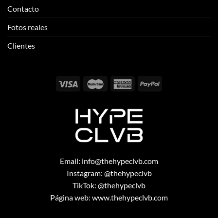
Contacto
Fotos reales
Clientes
Email:
info@thehypeclvb.com
Instagram:
@thehypeclvb
TikTok:
@thehypeclvb
Página web:
www.thehypeclvb.com