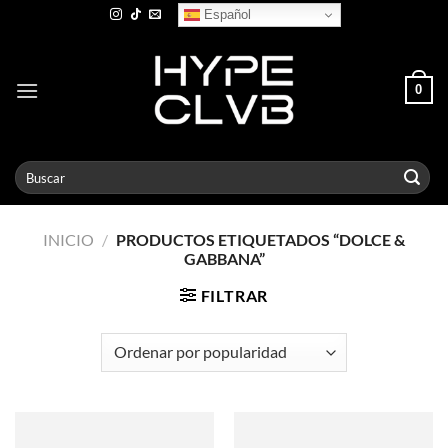
Skip
Español
to
content
0
Buscar
por:
INICIO
/
PRODUCTOS ETIQUETADOS “DOLCE &
GABBANA”
FILTRAR