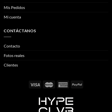
CONTÁCTANOS
Contacto
Fotos reales
Clientes
Email:
info@thehypeclvb.com
Instagram:
@thehypeclvb
TikTok:
@thehypeclvb