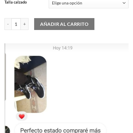
Talla calzado
Nike Air Force 1 Low '07 LV8 Reflective Swoosh Cool Grey cantidad
AÑADIR AL CARRITO