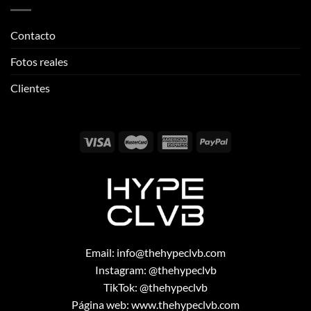
Contacto
Fotos reales
Clientes
Email:
info@thehypeclvb.com
Instagram:
@thehypeclvb
TikTok:
@thehypeclvb
Página web:
www.thehypeclvb.com