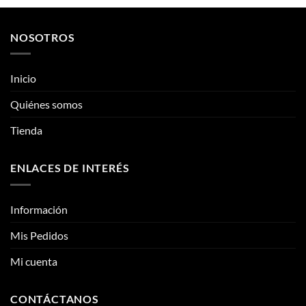
producto
producto
tiene
tiene
múltiples
múltiples
NOSOTROS
variantes.
variantes.
Las
Las
opciones
opciones
Inicio
se
se
pueden
pueden
Quiénes somos
elegir
elegir
Tienda
en
en
la
la
página
página
ENLACES DE INTERÉS
de
de
producto
producto
Información
Mis Pedidos
Mi cuenta
CONTÁCTANOS