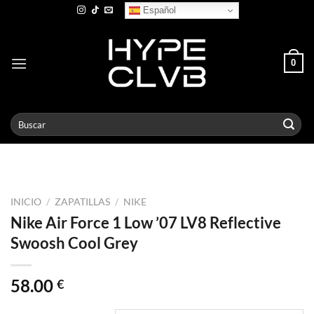
Skip
Español
to
content
0
Buscar
por:
INICIO
/
ZAPATILLAS
/
NIKE
Nike Air Force 1 Low ’07 LV8 Reflective
Swoosh Cool Grey
58.00
€