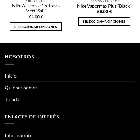
AIR FORCE 1
LO MÁS VENDIDO
Nike Air Force 1 x Travis
Nike Vapormax Plus “Black”
Scott “Sail”
58.00
€
64.00
€
SELECCIONAR OPCIONES
SELECCIONAR OPCIONES
Este
Este
producto
producto
tiene
tiene
múltiples
múltiples
variantes.
NOSOTROS
variantes.
Las
Las
opciones
opciones
se
Inicio
se
pueden
pueden
Quiénes somos
elegir
elegir
en
Tienda
en
la
la
página
página
de
ENLACES DE INTERÉS
de
producto
producto
Información