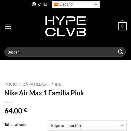
Skip
Español
to
content
0
Buscar
por:
INICIO
/
ZAPATILLAS
/
NIKE
Nike Air Max 1 Familia Pink
64.00
€
Talla calzado