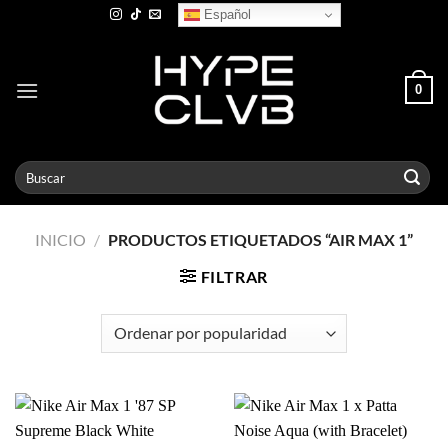
Skip
Español
to
content
0
Buscar
por:
INICIO
/
PRODUCTOS ETIQUETADOS “AIR MAX 1”
FILTRAR