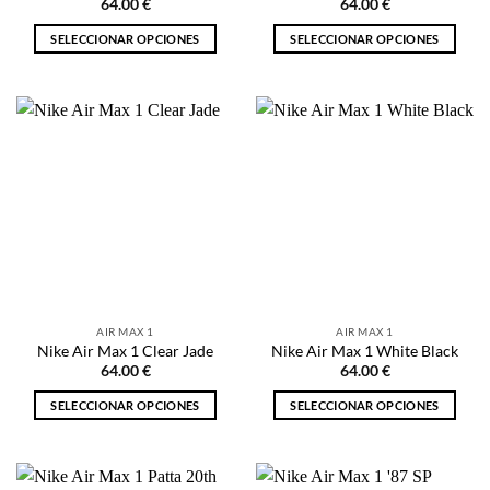
producto
64.00
€
64.00
€
SELECCIONAR OPCIONES
SELECCIONAR OPCIONES
Este
Este
producto
producto
tiene
tiene
múltiples
múltiples
variantes.
variantes.
Las
Las
opciones
opciones
se
se
pueden
pueden
elegir
elegir
en
en
la
la
AIR MAX 1
AIR MAX 1
página
página
Nike Air Max 1 Clear Jade
Nike Air Max 1 White Black
de
de
64.00
€
64.00
€
producto
producto
SELECCIONAR OPCIONES
SELECCIONAR OPCIONES
Este
Este
producto
producto
tiene
tiene