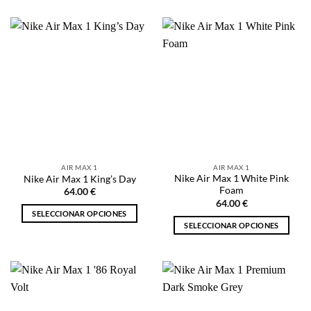
producto
tiene
tiene
múltiples
múltiples
variantes.
variantes.
Las
Las
opciones
opciones
se
se
pueden
pueden
elegir
elegir
en
en
la
la
página
AIR MAX 1
AIR MAX 1
página
de
Nike Air Max 1 White Pink
Nike Air Max 1 King’s Day
de
producto
Foam
64.00
€
producto
64.00
€
SELECCIONAR OPCIONES
SELECCIONAR OPCIONES
Este
Este
producto
producto
tiene
tiene
múltiples
múltiples
variantes.
variantes.
Las