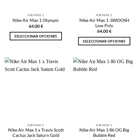
en
en
la
la
AIR MAX 1
AIR MAX 1
página
página
Nike Air Max 1 .SWOOSH
Nike Air Max 1 Olympic
de
de
Low Poly
64.00
€
producto
producto
64.00
€
SELECCIONAR OPCIONES
SELECCIONAR OPCIONES
Este
Este
producto
producto
tiene
tiene
múltiples
múltiples
variantes.
variantes.
Las
Las
opciones
opciones
se
se
pueden
pueden
elegir
elegir
en
en
la
la
página
AIR MAX 1
AIR MAX 1
página
de
Nike Air Max 1 x Travis Scott
Nike Air Max 1 86 OG Big
de
producto
Cactus Jack Saturn Gold
Bubble Red