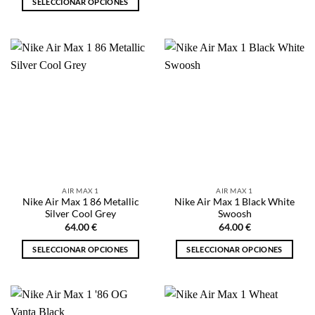
SELECCIONAR OPCIONES
producto
Este
tiene
producto
múltiples
tiene
variantes.
múltiples
Las
variantes.
opciones
Las
se
opciones
pueden
se
elegir
pueden
en
elegir
la
en
página
la
de
AIR MAX 1
AIR MAX 1
página
producto
Nike Air Max 1 86 Metallic
Nike Air Max 1 Black White
de
Silver Cool Grey
Swoosh
producto
64.00
€
64.00
€
SELECCIONAR OPCIONES
SELECCIONAR OPCIONES
Este
Este
producto
producto
tiene
tiene
múltiples
múltiples