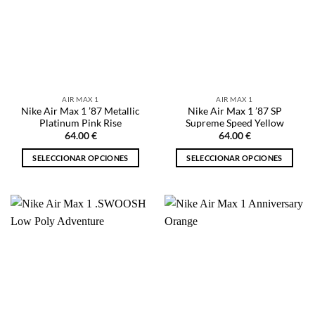
Las
Las
opciones
opciones
se
se
pueden
pueden
elegir
elegir
en
en
la
la
AIR MAX 1
AIR MAX 1
página
página
Nike Air Max 1 ’87 Metallic
Nike Air Max 1 ’87 SP
de
de
Platinum Pink Rise
Supreme Speed Yellow
producto
producto
64.00
€
64.00
€
SELECCIONAR OPCIONES
SELECCIONAR OPCIONES
Este
Este
producto
producto
tiene
tiene
múltiples
múltiples
variantes.
variantes.
Las
Las
opciones
opciones
se
se
pueden
pueden
elegir
elegir