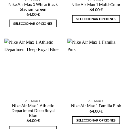
página
página
Nike Air Max 1 White Black
Nike Air Max 1 Multi-Color
de
de
Stadium Green
64.00
€
producto
producto
64.00
€
SELECCIONAR OPCIONES
SELECCIONAR OPCIONES
Este
Este
producto
producto
tiene
tiene
múltiples
múltiples
variantes.
variantes.
Las
Las
opciones
opciones
se
se
pueden
pueden
elegir
elegir
en
en
la
la
página
AIR MAX 1
AIR MAX 1
página
de
Nike Air Max 1 Athletic
Nike Air Max 1 Familia Pink
de
producto
Department Deep Royal
64.00
€
producto
Blue
SELECCIONAR OPCIONES
64.00
€
Este