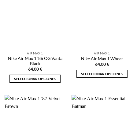
variantes.
variantes.
Las
Las
opciones
opciones
se
se
pueden
pueden
elegir
elegir
en
en
la
la
AIR MAX 1
AIR MAX 1
página
página
Nike Air Max 1 ’86 OG Vanta
Nike Air Max 1 Wheat
de
de
Black
64.00
€
producto
producto
64.00
€
SELECCIONAR OPCIONES
SELECCIONAR OPCIONES
Este
Este
producto
producto
tiene
tiene
múltiples
múltiples
variantes.
variantes.
Las
Las
opciones
opciones
se
se
pueden