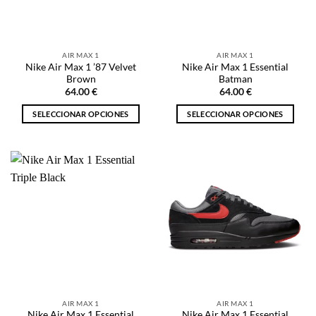
pueden
elegir
elegir
en
en
la
la
página
AIR MAX 1
AIR MAX 1
página
de
Nike Air Max 1 ’87 Velvet
Nike Air Max 1 Essential
de
producto
Brown
Batman
producto
64.00
€
64.00
€
SELECCIONAR OPCIONES
SELECCIONAR OPCIONES
Este
Este
producto
producto
tiene
tiene
múltiples
múltiples
variantes.
variantes.
Las
Las
opciones
opciones
se
se
pueden
pueden
elegir
elegir
en
en
la
la
AIR MAX 1
AIR MAX 1
página
página
Nike Air Max 1 Essential
Nike Air Max 1 Essential