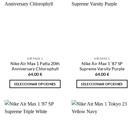
múltiples
múltiples
variantes.
variantes.
Las
Las
opciones
opciones
se
se
pueden
pueden
elegir
elegir
en
en
la
la
AIR MAX 1
AIR MAX 1
página
página
Nike Air Max 1 Patta 20th
Nike Air Max 1 ’87 SP
de
de
Anniversary Chlorophyll
Supreme Varsity Purple
producto
producto
64.00
€
64.00
€
SELECCIONAR OPCIONES
SELECCIONAR OPCIONES
Este
Este
producto
producto
tiene
tiene
múltiples
múltiples
variantes.
variantes.
Las
Las
opciones
opciones
se
se