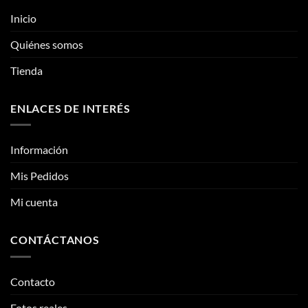
se
Inicio
pueden
elegir
Quiénes somos
en
la
Tienda
página
de
ENLACES DE INTERÉS
producto
Información
Mis Pedidos
Mi cuenta
CONTÁCTANOS
Contacto
Fotos reales