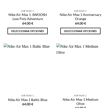
en
en
la
la
AIR MAX 1
AIR MAX 1
página
página
Nike Air Max 1 .SWOOSH
Nike Air Max 1 Anniversary
de
de
Low Poly Adventure
Orange
producto
producto
64.00
€
64.00
€
SELECCIONAR OPCIONES
SELECCIONAR OPCIONES
Este
Este
producto
producto
tiene
tiene
múltiples
múltiples
variantes.
variantes.
Las
Las
opciones
opciones
se
se
pueden
pueden
elegir
elegir
en
en
la
la
AIR MAX 1
AIR MAX 1
página
página
Nike Air Max 1 Medium
Nike Air Max 1 Baltic Blue
de
de
Olive
64.00
€
producto
producto