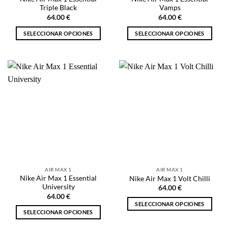
de
de
Triple Black
Vamps
producto
producto
64.00
€
64.00
€
SELECCIONAR OPCIONES
SELECCIONAR OPCIONES
Este
Este
producto
producto
tiene
tiene
múltiples
múltiples
variantes.
variantes.
Las
Las
opciones
opciones
se
se
pueden
pueden
elegir
elegir
en
en
la
la
AIR MAX 1
AIR MAX 1
página
página
Nike Air Max 1 Essential
Nike Air Max 1 Volt Chilli
de
de
University
64.00
€
producto
producto
64.00
€
SELECCIONAR OPCIONES
SELECCIONAR OPCIONES
Este
Este
producto