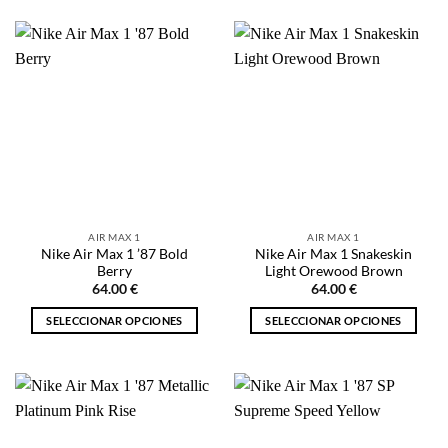
producto
tiene
tiene
múltiples
múltiples
variantes.
variantes.
Las
Las
opciones
opciones
se
se
pueden
pueden
elegir
elegir
en
en
la
la
página
AIR MAX 1
AIR MAX 1
página
de
Nike Air Max 1 ’87 Bold
Nike Air Max 1 Snakeskin
de
producto
Berry
Light Orewood Brown
producto
64.00
€
64.00
€
SELECCIONAR OPCIONES
SELECCIONAR OPCIONES
Este
Este
producto
producto
tiene
tiene
múltiples
múltiples
variantes.
variantes.