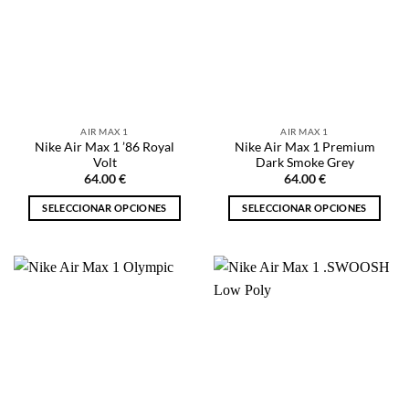
Las
opciones
opciones
se
se
pueden
pueden
elegir
elegir
en
en
la
la
página
AIR MAX 1
AIR MAX 1
página
de
Nike Air Max 1 ’86 Royal
Nike Air Max 1 Premium
de
producto
Volt
Dark Smoke Grey
producto
64.00
€
64.00
€
SELECCIONAR OPCIONES
SELECCIONAR OPCIONES
Este
Este
producto
producto
tiene
tiene
múltiples
múltiples
variantes.
variantes.
Las
Las
opciones
opciones
se
se
pueden
pueden
elegir
elegir