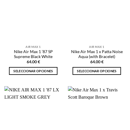
AIR MAX 1
AIR MAX 1
Nike Air Max 1 ’87 SP
Nike Air Max 1 x Patta Noise
Supreme Black White
Aqua (with Bracelet)
64.00
€
64.00
€
SELECCIONAR OPCIONES
SELECCIONAR OPCIONES
Este
Este
producto
producto
tiene
tiene
múltiples
múltiples
variantes.
variantes.
Las
Las
opciones
opciones
se
se
pueden
pueden