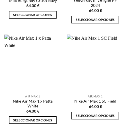
Milk Burgundy Crush Navy
University of Oregon PE
producto
producto
2024
64.00
€
64.00
€
SELECCIONAR OPCIONES
SELECCIONAR OPCIONES
Este
Este
producto
producto
tiene
tiene
múltiples
múltiples
variantes.
variantes.
Las
Las
opciones
opciones
se
se
pueden
pueden
elegir
elegir
en
en
la
la
página
AIR MAX 1
AIR MAX 1
página
de
Nike Air Max 1 x Patta
Nike Air Max 1 SC Field
de
producto
White
64.00
€
producto
64.00
€
SELECCIONAR OPCIONES
SELECCIONAR OPCIONES
Este
Este
producto