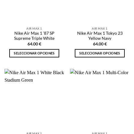
pueden
pueden
elegir
elegir
en
en
la
la
AIR MAX 1
AIR MAX 1
página
página
Nike Air Max 1 ’87 SP
Nike Air Max 1 Tokyo 23
de
de
Supreme Triple White
Yellow Navy
producto
producto
64.00
€
64.00
€
SELECCIONAR OPCIONES
SELECCIONAR OPCIONES
Este
Este
producto
producto
tiene
tiene
múltiples
múltiples
variantes.
variantes.
Las
Las
opciones
opciones
se
se
pueden
pueden
elegir
elegir
en
en
la
la
AIR MAX 1
AIR MAX 1