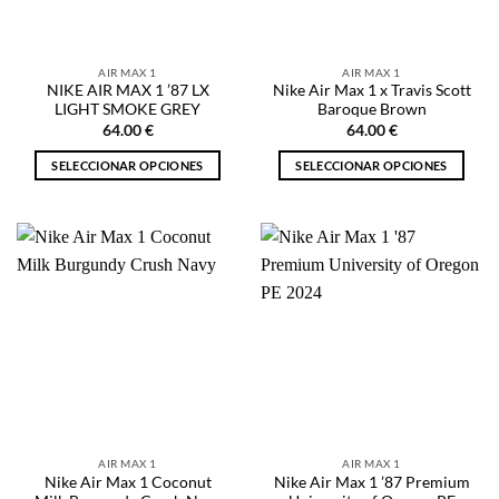
elegir
elegir
en
en
la
la
AIR MAX 1
AIR MAX 1
página
página
NIKE AIR MAX 1 ’87 LX
Nike Air Max 1 x Travis Scott
de
de
LIGHT SMOKE GREY
Baroque Brown
producto
producto
64.00
€
64.00
€
SELECCIONAR OPCIONES
SELECCIONAR OPCIONES
Este
Este
producto
producto
tiene
tiene
múltiples
múltiples
variantes.
variantes.
Las
Las
opciones
opciones
se
se
pueden
pueden
elegir
elegir
en
en
la
la
AIR MAX 1
AIR MAX 1
página
página
Nike Air Max 1 Coconut
Nike Air Max 1 ’87 Premium
de
de