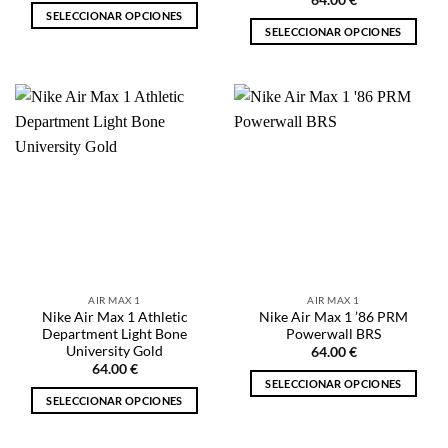
64.00
€
SELECCIONAR OPCIONES
SELECCIONAR OPCIONES
Este
Este
producto
producto
tiene
tiene
múltiples
múltiples
variantes.
variantes.
Las
Las
opciones
opciones
se
se
pueden
pueden
elegir
elegir
en
en
la
la
página
AIR MAX 1
AIR MAX 1
página
de
Nike Air Max 1 Athletic
Nike Air Max 1 ’86 PRM
de
producto
Department Light Bone
Powerwall BRS
producto
University Gold
64.00
€
64.00
€
SELECCIONAR OPCIONES
SELECCIONAR OPCIONES
Este
Este
producto
producto