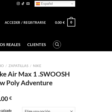
Español
0.00
€
0
ACCEDER / REGISTRARSE
OS REALES
CLIENTES
CIO
/
ZAPATILLAS
/
NIKE
ke Air Max 1 .SWOOSH
w Poly Adventure
.00
€
 calzado