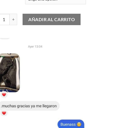
 Air Max 1 .SWOOSH Low Poly Adventure cantidad
AÑADIR AL CARRITO