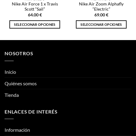
Nike Air Force 1 x Travis
Nike Air Zoom Alphafly
Scott “Sail”
“Electric”
64.00
€
69.00
€
SELECCIONAR OPCIONES
SELECCIONAR OPCIONES
Este
Este
producto
producto
tiene
tiene
múltiples
múltiples
NOSOTROS
variantes.
variantes.
Las
Las
opciones
opciones
Inicio
se
se
pueden
pueden
Quiénes somos
elegir
elegir
Tienda
en
en
la
la
página
página
ENLACES DE INTERÉS
de
de
producto
producto
Información