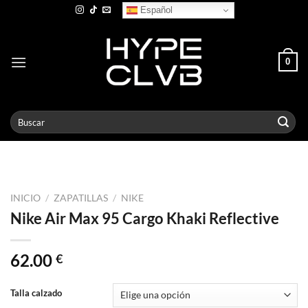
Skip
Español
to
content
0
Buscar
por:
INICIO
/
ZAPATILLAS
/
NIKE
Nike Air Max 95 Cargo Khaki Reflective
62.00
€
Talla calzado