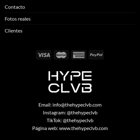
Contacto
Fotos reales
Clientes
Email:
info@thehypeclvb.com
Instagram:
@thehypeclvb
TikTok:
@thehypeclvb
Página web:
www.thehypeclvb.com