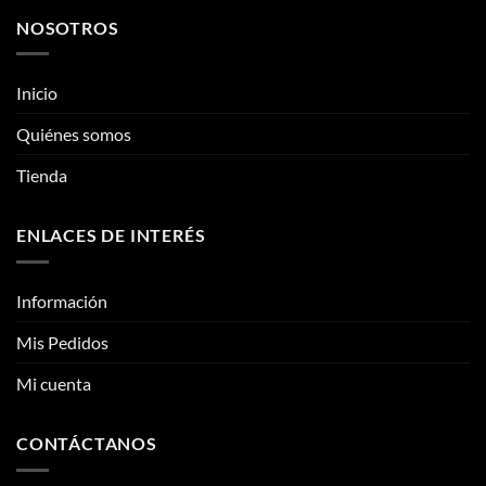
múltiples
variantes.
NOSOTROS
variantes.
Las
Las
opciones
opciones
se
Inicio
se
pueden
pueden
Quiénes somos
elegir
elegir
en
Tienda
en
la
la
página
página
de
ENLACES DE INTERÉS
de
producto
producto
Información
Mis Pedidos
Mi cuenta
CONTÁCTANOS