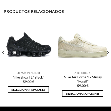
PRODUCTOS RELACIONADOS
LO MÁS VENDIDO
AIR FORCE 1
Nike Air Force 1 x Stüssy
Nike Shox TL “Black”
“Fossil”
59.00
€
59.00
€
SELECCIONAR OPCIONES
SELECCIONAR OPCIONES
Este
Este
producto
producto
tiene
tiene
múltiples