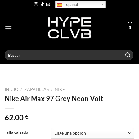
Skip
Español
to
content
0
Buscar
por:
INICIO
/
ZAPATILLAS
/
NIKE
Nike Air Max 97 Grey Neon Volt
62.00
€
Talla calzado