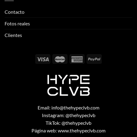
Email:
info@thehypeclvb.com
Instagram:
@thehypeclvb
TikTok:
@thehypeclvb
Página web:
www.thehypeclvb.com
Copyright 2026 ©
THEHYPECLVB.COM