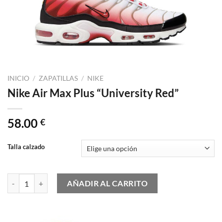
INICIO
/
ZAPATILLAS
/
NIKE
Nike Air Max Plus “University Red”
58.00
€
Talla calzado
Nike Air Max Plus "University Red" cantidad
AÑADIR AL CARRITO