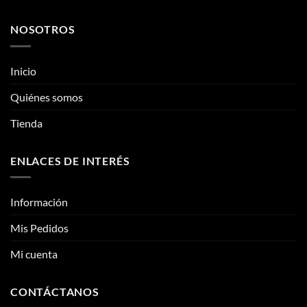
pueden
pueden
Quiénes somos
elegir
elegir
Tienda
en
en
la
la
página
página
ENLACES DE INTERÉS
de
de
producto
producto
Información
Mis Pedidos
Mi cuenta
CONTÁCTANOS
Contacto
Fotos reales
Clientes