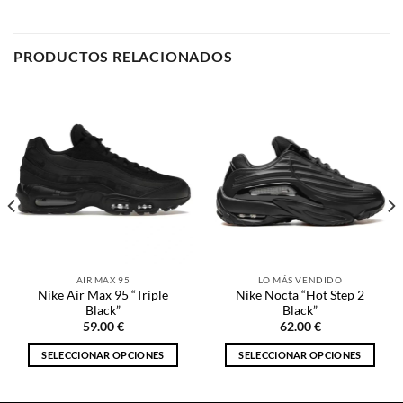
AIR MAX 95
LO MÁS VENDIDO
Nike Air Max 95 “Triple
Nike Nocta “Hot Step 2
Black”
Black”
59.00
€
62.00
€
SELECCIONAR OPCIONES
SELECCIONAR OPCIONES
Este
Este
producto
producto
tiene
tiene
múltiples
múltiples
NOSOTROS
variantes.
variantes.
Las
Las
opciones
opciones
Inicio
se
se