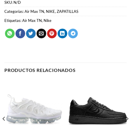
PRODUCTOS RELACIONADOS
LO MÁS VENDIDO
AIR FORCE 1
Nike Vapormax Plus “White”
Nike Air Force 1 x Stüssy
58.00
€
59.00
€
SELECCIONAR OPCIONES
SELECCIONAR OPCIONES