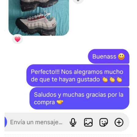
SKU:
N/D
Categorías:
Air Max TN
,
NIKE
,
ZAPATILLAS
Etiquetas:
Air Max TN
,
Nike