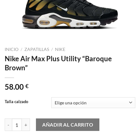
INICIO
/
ZAPATILLAS
/
NIKE
Nike Air Max Plus Utility “Baroque
Brown”
58.00
€
Talla calzado
Nike Air Max Plus Utility "Baroque Brown" cantidad
AÑADIR AL CARRITO