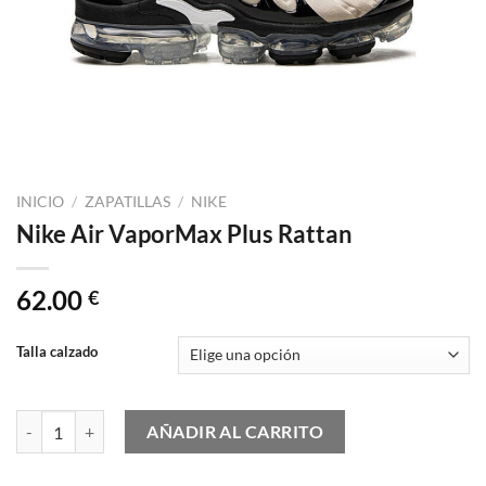
INICIO
/
ZAPATILLAS
/
NIKE
Nike Air VaporMax Plus Rattan
62.00
€
Talla calzado
Nike Air VaporMax Plus Rattan cantidad
AÑADIR AL CARRITO