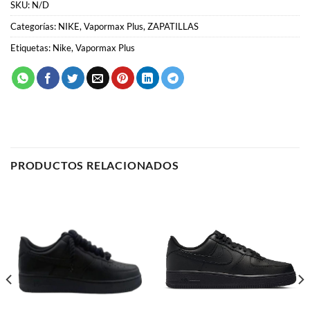
PRODUCTOS RELACIONADOS
AIR FORCE 1
AIR FORCE 1
Nike Air Force 1 “Rope
Nike Air Force 1 “Low Black”
Laces”
58.00
€
58.00
€
SELECCIONAR OPCIONES