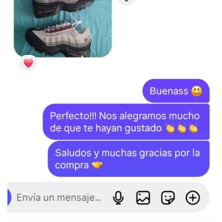
SKU:
N/D
Categorías:
NIKE
,
Vapormax Plus
,
ZAPATILLAS
Etiquetas:
Nike
,
Vapormax Plus