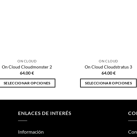
ON CLOUD
ON CLOUD
On Cloud Cloudmonster 2
On Cloud Cloudstratus 3
64.00
€
64.00
€
SELECCIONAR OPCIONES
SELECCIONAR OPCIONES
Este
Este
producto
producto
tiene
tiene
múltiples
múltiples
ENLACES DE INTERÉS
CO
variantes.
variantes.
Las
Las
Información
Con
opciones
opciones