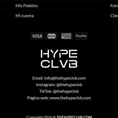
se
se
Mis Pedidos
Foto
pueden
pueden
elegir
elegir
Mi cuenta
Clie
en
en
la
la
página
página
de
de
producto
producto
Email:
info@thehypeclvb.com
Instagram:
@thehypeclvb
TikTok:
@thehypeclvb
Página web:
www.thehypeclvb.com
Copyright 2026 ©
THEHYPECLVB.COM