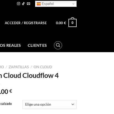
Español
0.00
€
0
ACCEDER / REGISTRARSE
OS REALES
CLIENTES
CIO
/
ZAPATILLAS
/
ON CLOUD
 Cloud Cloudflow 4
.00
€
 calzado