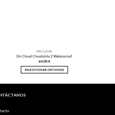
ON CLOUD
On Cloud Cloudvista 2 Waterproof
64.00
€
SELECCIONAR OPCIONES
Este
producto
tiene
múltiples
NTÁCTANOS
variantes.
Las
tacto
opciones