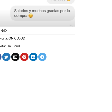
:
N/D
goría:
ON CLOUD
ueta:
On Cloud