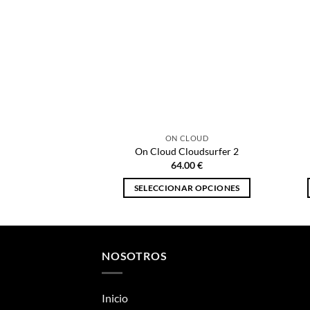
ON CLOUD
On Cloud Cloudsurfer 2
64.00
€
SELECCIONAR OPCIONES
Este
producto
tiene
múltiples
NOSOTROS
variantes.
Las
Inicio
opciones