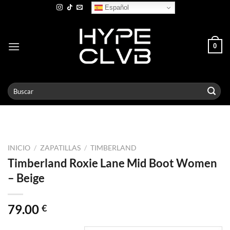
Skip
Español
to
content
0
Buscar
por:
INICIO
/
ZAPATILLAS
/
TIMBERLAND
Timberland Roxie Lane Mid Boot Women
– Beige
79.00
€