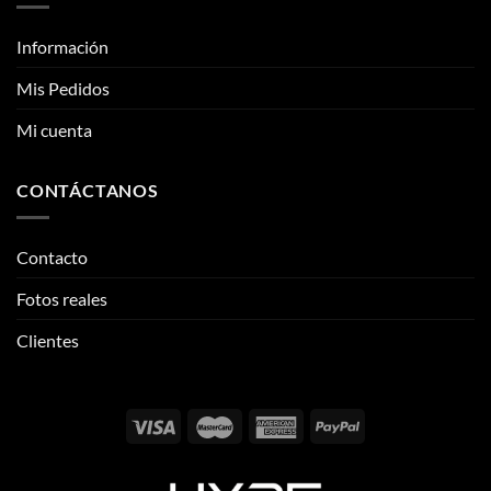
Tienda
en
página
la
de
página
producto
ENLACES DE INTERÉS
de
producto
Información
Mis Pedidos
Mi cuenta
CONTÁCTANOS
Contacto
Fotos reales
Clientes