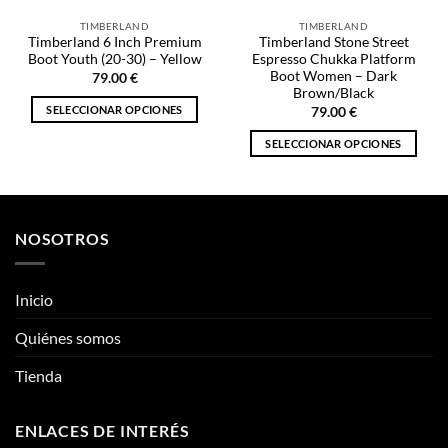
TIMBERLAND
TIMBERLAND
Timberland 6 Inch Premium
Timberland Stone Street
Boot Youth (20-30) – Yellow
Espresso Chukka Platform
Boot Women – Dark
79.00
€
Brown/Black
SELECCIONAR OPCIONES
79.00
€
Este
SELECCIONAR OPCIONES
producto
Este
tiene
producto
múltiples
tiene
variantes.
múltiples
Las
NOSOTROS
variantes.
opciones
Las
se
opciones
Inicio
pueden
se
elegir
pueden
Quiénes somos
en
elegir
la