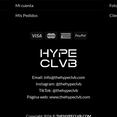
se
se
Mi cuenta
Foto
pueden
pueden
elegir
elegir
Mis Pedidos
Clie
en
en
la
la
página
página
de
de
producto
producto
Email:
info@thehypeclvb.com
Instagram:
@thehypeclvb
TikTok:
@thehypeclvb
Página web:
www.thehypeclvb.com
Copyright 2026 ©
THEHYPECLVB.COM