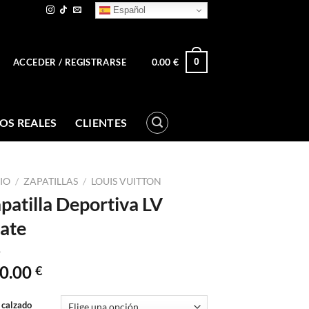
Español
0.00
€
0
ACCEDER / REGISTRARSE
OS REALES
CLIENTES
CIO
/
ZAPATILLAS
/
LOUIS VUITTON
patilla Deportiva LV
ate
0.00
€
 calzado