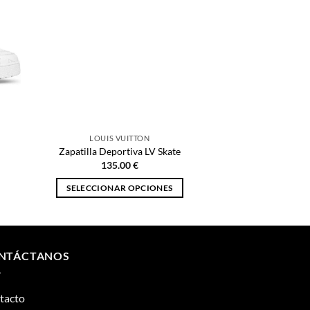
LOUIS VUITTON
Zapatilla Deportiva LV Skate
135.00
€
SELECCIONAR OPCIONES
Este
producto
tiene
múltiples
NTÁCTANOS
variantes.
Las
tacto
opciones