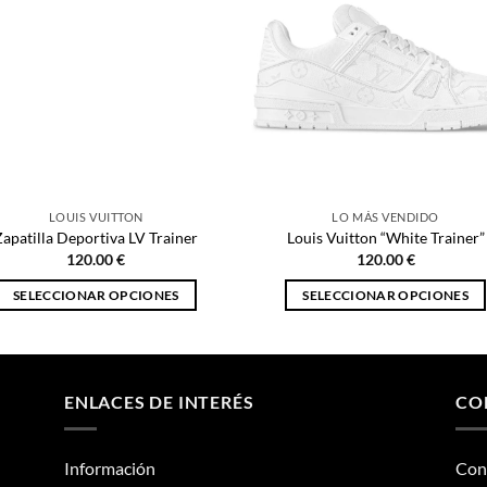
LOUIS VUITTON
LO MÁS VENDIDO
Zapatilla Deportiva LV Trainer
Louis Vuitton “White Trainer”
120.00
€
120.00
€
SELECCIONAR OPCIONES
SELECCIONAR OPCIONES
Este
Este
producto
producto
tiene
tiene
múltiples
múltiples
ENLACES DE INTERÉS
CO
variantes.
variantes.
Las
Las
Información
Con
opciones
opciones