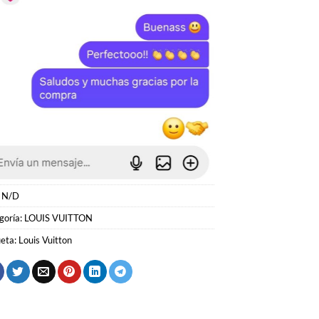
:
N/D
goría:
LOUIS VUITTON
ueta:
Louis Vuitton