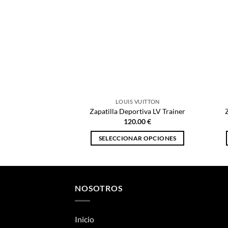
LOUIS VUITTON
Zapatilla Deportiva LV Trainer
120.00
€
SELECCIONAR OPCIONES
Este
producto
tiene
múltiples
NOSOTROS
variantes.
Las
Inicio
opciones