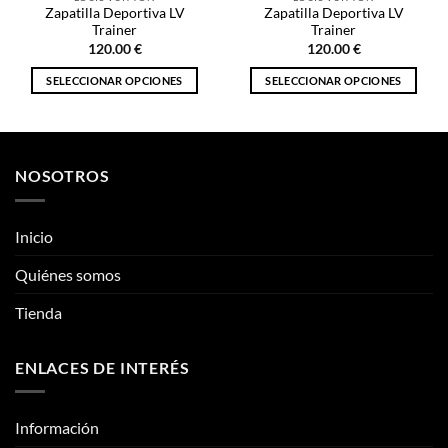
LOUIS VUITTON
LOUIS VUITTON
Zapatilla Deportiva LV
Zapatilla Deportiva LV
Trainer
Trainer
120.00
€
120.00
€
SELECCIONAR OPCIONES
SELECCIONAR OPCIONES
Este
Este
producto
producto
tiene
tiene
múltiples
múltiples
NOSOTROS
variantes.
variantes.
Las
Las
opciones
opciones
Inicio
se
se
pueden
pueden
Quiénes somos
elegir
elegir
Tienda
en
en
la
la
página
página