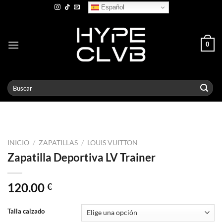
Skip
Español
to
content
0
Buscar
por:
INICIO
/
ZAPATILLAS
/
LOUIS VUITTON
Zapatilla Deportiva LV Trainer
120.00
€
Talla calzado