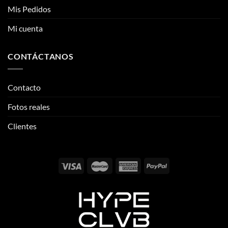
ENLACES DE INTERÉS
de
de
producto
producto
Información
Mis Pedidos
Mi cuenta
CONTÁCTANOS
Contacto
Fotos reales
Clientes