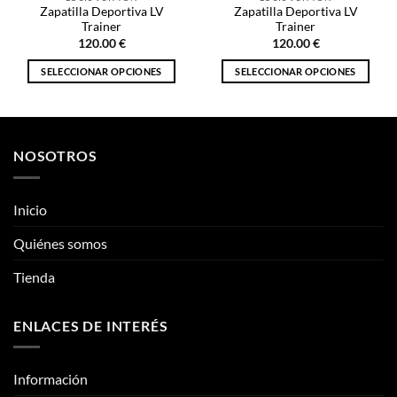
Zapatilla Deportiva LV
Zapatilla Deportiva LV
Trainer
Trainer
120.00
€
120.00
€
SELECCIONAR OPCIONES
SELECCIONAR OPCIONES
Este
Este
producto
producto
tiene
tiene
múltiples
múltiples
NOSOTROS
variantes.
variantes.
Las
Las
opciones
opciones
Inicio
se
se
pueden
pueden
Quiénes somos
elegir
elegir
Tienda
en
en
la
la
página
página
ENLACES DE INTERÉS
de
de
producto
producto
Información