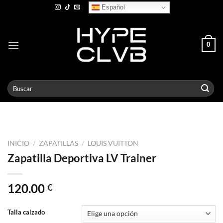
Skip
Español
to
content
0
Buscar
por:
INICIO
/
ZAPATILLAS
/
LOUIS VUITTON
Zapatilla Deportiva LV Trainer
120.00
€
Talla calzado