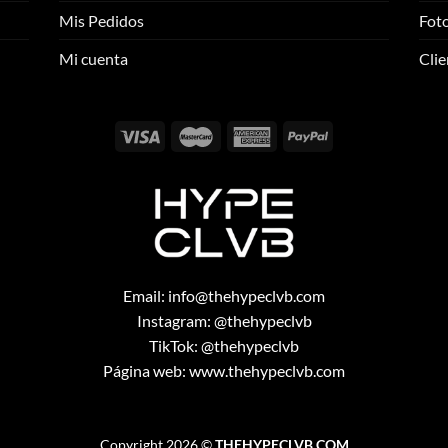
se
se
Mis Pedidos
Foto
pueden
pueden
elegir
elegir
Mi cuenta
Clie
en
en
la
la
página
página
de
de
producto
producto
Email:
info@thehypeclvb.com
Instagram:
@thehypeclvb
TikTok:
@thehypeclvb
Página web:
www.thehypeclvb.com
Copyright 2026 ©
THEHYPECLVB.COM