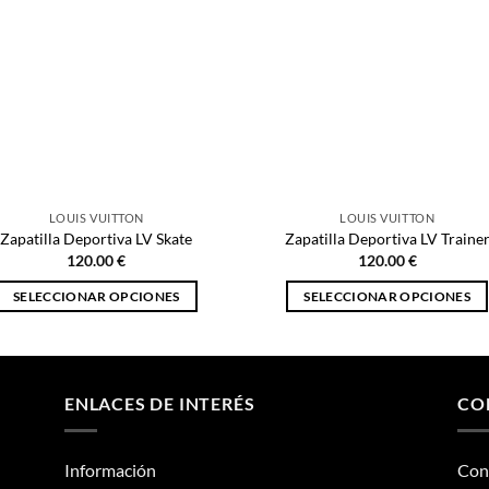
LOUIS VUITTON
LOUIS VUITTON
Zapatilla Deportiva LV Skate
Zapatilla Deportiva LV Traine
120.00
€
120.00
€
SELECCIONAR OPCIONES
SELECCIONAR OPCIONES
Este
Este
producto
producto
tiene
tiene
múltiples
múltiples
ENLACES DE INTERÉS
CO
variantes.
variantes.
Las
Las
Información
Con
opciones
opciones