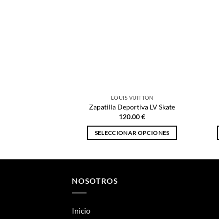
LOUIS VUITTON
Zapatilla Deportiva LV Skate
120.00
€
SELECCIONAR OPCIONES
Este
producto
tiene
múltiples
NOSOTROS
variantes.
Las
Inicio
opciones