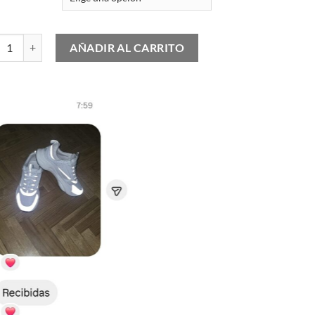
tilla Deportiva LV Trainer Distressed cantidad
AÑADIR AL CARRITO