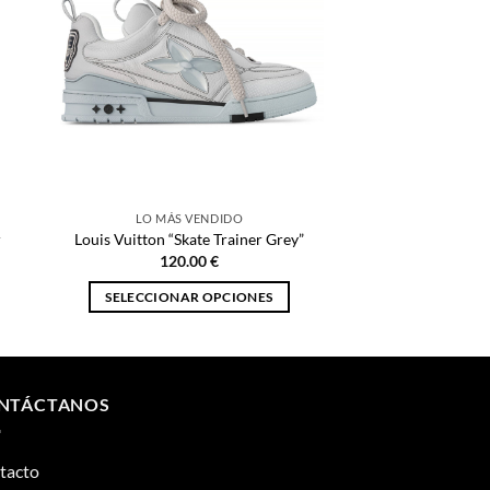
LO MÁS VENDIDO
r
Louis Vuitton “Skate Trainer Grey”
120.00
€
SELECCIONAR OPCIONES
Este
producto
tiene
múltiples
NTÁCTANOS
variantes.
Las
tacto
opciones