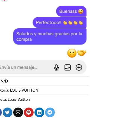
:
N/D
goría:
LOUIS VUITTON
ueta:
Louis Vuitton