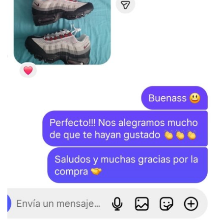
SKU:
N/D
Categorías:
JORDAN
,
Jordan 3
Etiquetas:
Jordan
,
Jordan 3