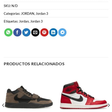
PRODUCTOS RELACIONADOS
JORDAN
JORDAN
Jordan Jumpman Jack
Air Jordan 1 “Chicago”
“Travis Scott”
59.00
€
64.00
€