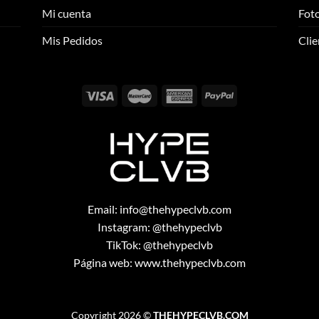
se
se
Mi cuenta
Foto
pueden
pueden
elegir
elegir
Mis Pedidos
Clie
en
en
la
la
página
página
de
de
producto
producto
Email:
info@thehypeclvb.com
Instagram:
@thehypeclvb
TikTok:
@thehypeclvb
Página web:
www.thehypeclvb.com
Copyright 2026 ©
THEHYPECLVB.COM