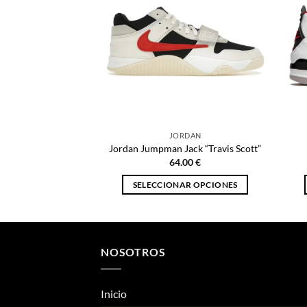
JORDAN
Jordan Jumpman Jack “Travis Scott”
64.00
€
SELECCIONAR OPCIONES
Este
producto
tiene
múltiples
NOSOTROS
variantes.
Las
Inicio
opciones