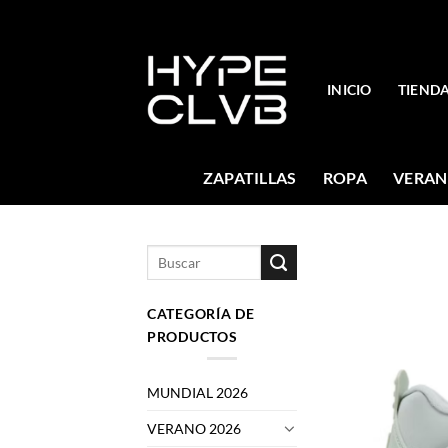
Skip
to
content
INICIO
TIEND
ZAPATILLAS
ROPA
VERAN
Buscar
por:
CATEGORÍA DE
PRODUCTOS
MUNDIAL 2026
VERANO 2026