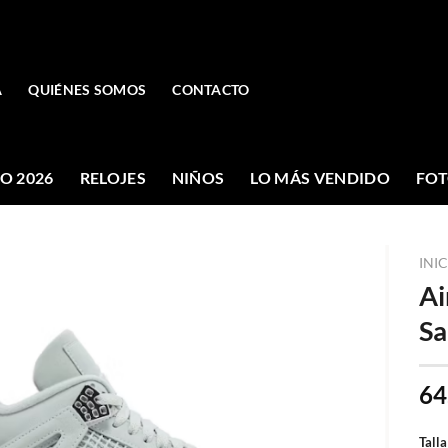
A
QUIÉNES SOMOS
CONTACTO
O 2026
RELOJES
NIÑOS
LO MÁS VENDIDO
FOT
INI
Ai
Sa
64
Talla