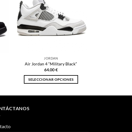
JORDAN
Air Jordan 4 “Military Black”
64.00
€
SELECCIONAR OPCIONES
Este
producto
tiene
múltiples
NTÁCTANOS
variantes.
Las
tacto
opciones