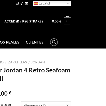
Español
0.00
€
0
ACCEDER / REGISTRARSE
OS REALES
CLIENTES
CIO
/
ZAPATILLAS
/
JORDAN
r Jordan 4 Retro Seafoam
il
.00
€
 calzado