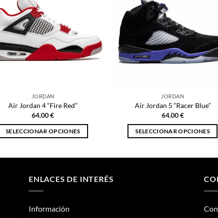
JORDAN
JORDAN
Air Jordan 4 “Fire Red”
Air Jordan 5 “Racer Blue”
64.00
€
64.00
€
SELECCIONAR OPCIONES
SELECCIONAR OPCIONES
Este
Este
producto
producto
tiene
tiene
múltiples
múltiples
ENLACES DE INTERÉS
CO
variantes.
variantes.
Las
Las
Información
Con
opciones
opciones