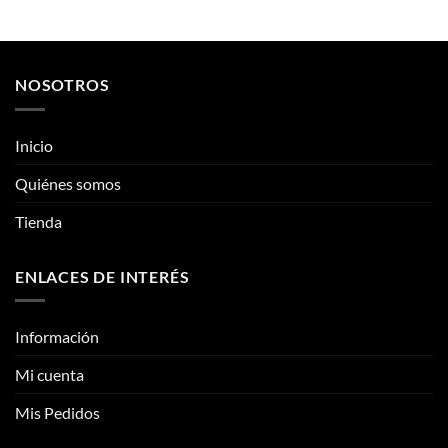
producto
producto
tiene
tiene
múltiples
múltiples
variantes.
variantes.
NOSOTROS
Las
Las
opciones
opciones
se
se
Inicio
pueden
pueden
Quiénes somos
elegir
elegir
en
en
Tienda
la
la
página
página
de
de
ENLACES DE INTERÉS
producto
producto
Información
Mi cuenta
Mis Pedidos