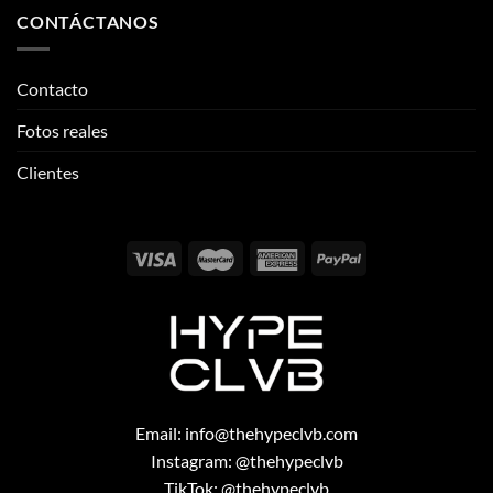
CONTÁCTANOS
Contacto
Fotos reales
Clientes
Email:
info@thehypeclvb.com
Instagram:
@thehypeclvb
TikTok:
@thehypeclvb