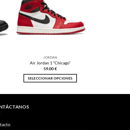
JORDAN
Air Jordan 1 “Chicago”
59.00
€
SELECCIONAR OPCIONES
Este
producto
tiene
múltiples
NTÁCTANOS
variantes.
Las
tacto
opciones