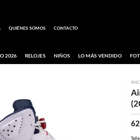
A
QUIÉNES SOMOS
CONTACTO
O 2026
RELOJES
NIÑOS
LO MÁS VENDIDO
FOT
INI
Ai
(2
62
Talla