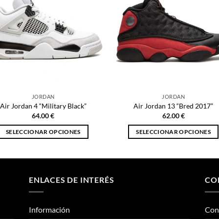
JORDAN
JORDAN
Air Jordan 4 “Military Black”
Air Jordan 13 “Bred 2017”
64.00
€
62.00
€
SELECCIONAR OPCIONES
SELECCIONAR OPCIONES
Este
Este
producto
producto
tiene
tiene
múltiples
múltiples
ENLACES DE INTERÉS
CO
variantes.
variantes.
Las
Las
Información
Con
opciones
opciones