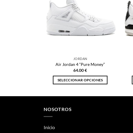
JORDAN
Air Jordan 4 “Pure Money”
64.00
€
SELECCIONAR OPCIONES
Este
producto
tiene
múltiples
NOSOTROS
variantes.
Las
Inicio
opciones