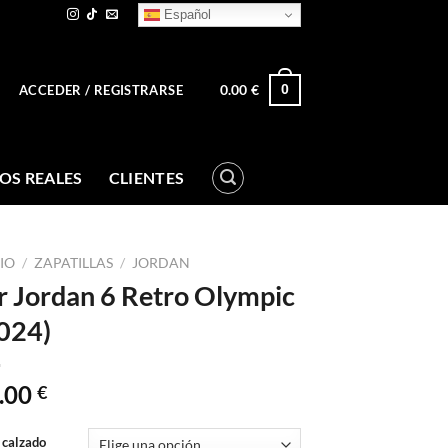
Español
0.00
€
0
ACCEDER / REGISTRARSE
OS REALES
CLIENTES
CIO
/
ZAPATILLAS
/
JORDAN
r Jordan 6 Retro Olympic
024)
.00
€
 calzado