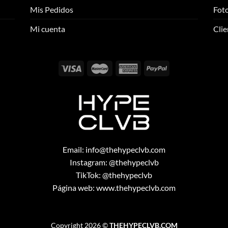
se
se
Mis Pedidos
Foto
pueden
pueden
elegir
elegir
Mi cuenta
Clie
en
en
la
la
página
página
de
de
producto
producto
Email:
info@thehypeclvb.com
Instagram:
@thehypeclvb
TikTok:
@thehypeclvb
Página web:
www.thehypeclvb.com
Copyright 2026 ©
THEHYPECLVB.COM