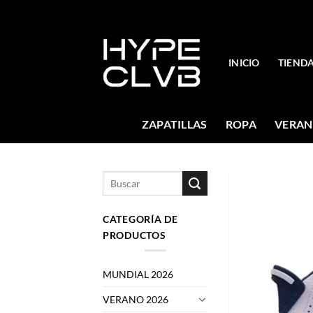
Skip
to
content
INICIO
TIEND
ZAPATILLAS
ROPA
VERAN
Buscar
por:
CATEGORÍA DE
PRODUCTOS
MUNDIAL 2026
VERANO 2026